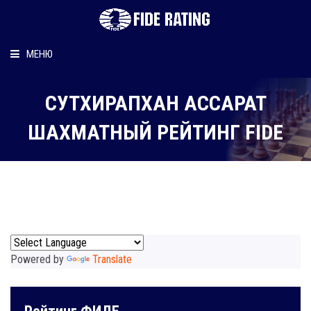
МЕНЮ
Главная
СУТХИРАПХАН АССАРАТ
Рейтинг шахматиста
ШАХМАТНЫЙ РЕЙТИНГ FIDE
Персональный информер
О рейтинге
Powered by
Translate