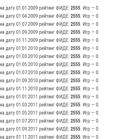
на дату 01.01.2009 рейтинг ФИДЕ:
2555
. Игр — 0.
на дату 01.04.2009 рейтинг ФИДЕ:
2555
. Игр — 0.
на дату 01.07.2009 рейтинг ФИДЕ:
2555
. Игр — 0.
на дату 01.09.2009 рейтинг ФИДЕ:
2555
. Игр — 0.
на дату 01.11.2009 рейтинг ФИДЕ:
2555
. Игр — 0.
на дату 01.01.2010 рейтинг ФИДЕ:
2555
. Игр — 0.
на дату 01.03.2010 рейтинг ФИДЕ:
2555
. Игр — 0.
на дату 01.05.2010 рейтинг ФИДЕ:
2555
. Игр — 0.
на дату 01.07.2010 рейтинг ФИДЕ:
2555
. Игр — 0.
на дату 01.09.2010 рейтинг ФИДЕ:
2555
. Игр — 0.
на дату 01.11.2010 рейтинг ФИДЕ:
2555
. Игр — 0.
на дату 01.01.2011 рейтинг ФИДЕ:
2555
. Игр — 0.
на дату 01.03.2011 рейтинг ФИДЕ:
2555
. Игр — 0.
на дату 01.05.2011 рейтинг ФИДЕ:
2555
. Игр — 0.
на дату 01.07.2011 рейтинг ФИДЕ:
2555
. Игр — 0.
на дату 01.09.2011 рейтинг ФИДЕ:
2555
. Игр — 0.
на дату 01.11.2011 рейтинг ФИДЕ:
2555
. Игр — 0.