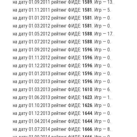
на дату 01.09.2011 рейтинг ФИДЕ:
1589
. Игр — 13.
на дату 01.11.2011 рейтинг ФИДЕ:
1581
. Игр — 5.
на дату 01.01.2012 рейтинг ФИДЕ:
1581
. Игр — 0.
на дату 01.03.2012 рейтинг ФИДЕ:
1581
. Игр — 0.
на дату 01.05.2012 рейтинг ФИДЕ:
1588
. Игр — 17.
на дату 01.07.2012 рейтинг ФИДЕ:
1588
. Игр — 0.
на дату 01.09.2012 рейтинг ФИДЕ:
1596
. Игр — 0.
на дату 01.11.2012 рейтинг ФИДЕ:
1596
. Игр — 0.
на дату 01.12.2012 рейтинг ФИДЕ:
1596
. Игр — 0.
на дату 01.01.2013 рейтинг ФИДЕ:
1596
. Игр — 0.
на дату 01.02.2013 рейтинг ФИДЕ:
1596
. Игр — 0.
на дату 01.03.2013 рейтинг ФИДЕ:
1610
. Игр — 6.
на дату 01.06.2013 рейтинг ФИДЕ:
1623
. Игр — 1.
на дату 01.10.2013 рейтинг ФИДЕ:
1626
. Игр — 0.
на дату 01.12.2013 рейтинг ФИДЕ:
1644
. Игр — 0.
на дату 01.04.2014 рейтинг ФИДЕ:
1644
. Игр — 0.
на дату 01.07.2014 рейтинг ФИДЕ:
1666
. Игр — 8.