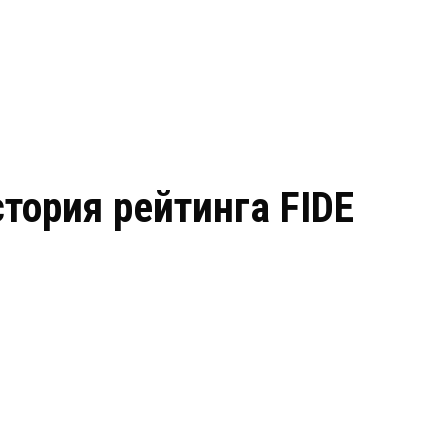
тория рейтинга FIDE