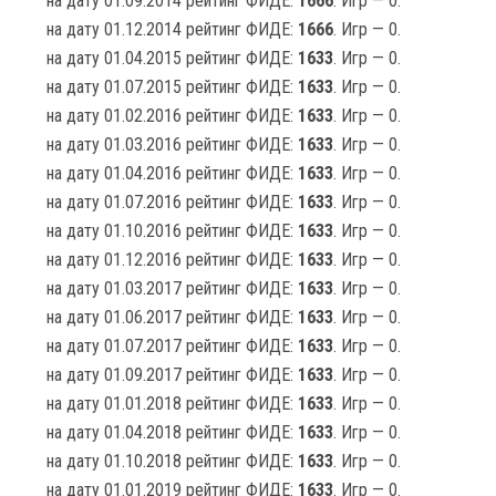
на дату 01.09.2014 рейтинг ФИДЕ:
1666
. Игр — 0.
на дату 01.12.2014 рейтинг ФИДЕ:
1666
. Игр — 0.
на дату 01.04.2015 рейтинг ФИДЕ:
1633
. Игр — 0.
на дату 01.07.2015 рейтинг ФИДЕ:
1633
. Игр — 0.
на дату 01.02.2016 рейтинг ФИДЕ:
1633
. Игр — 0.
на дату 01.03.2016 рейтинг ФИДЕ:
1633
. Игр — 0.
на дату 01.04.2016 рейтинг ФИДЕ:
1633
. Игр — 0.
на дату 01.07.2016 рейтинг ФИДЕ:
1633
. Игр — 0.
на дату 01.10.2016 рейтинг ФИДЕ:
1633
. Игр — 0.
на дату 01.12.2016 рейтинг ФИДЕ:
1633
. Игр — 0.
на дату 01.03.2017 рейтинг ФИДЕ:
1633
. Игр — 0.
на дату 01.06.2017 рейтинг ФИДЕ:
1633
. Игр — 0.
на дату 01.07.2017 рейтинг ФИДЕ:
1633
. Игр — 0.
на дату 01.09.2017 рейтинг ФИДЕ:
1633
. Игр — 0.
на дату 01.01.2018 рейтинг ФИДЕ:
1633
. Игр — 0.
на дату 01.04.2018 рейтинг ФИДЕ:
1633
. Игр — 0.
на дату 01.10.2018 рейтинг ФИДЕ:
1633
. Игр — 0.
на дату 01.01.2019 рейтинг ФИДЕ:
1633
. Игр — 0.