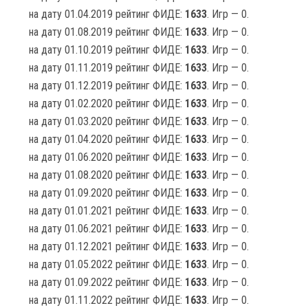
на дату 01.04.2019 рейтинг ФИДЕ:
1633
. Игр — 0.
на дату 01.08.2019 рейтинг ФИДЕ:
1633
. Игр — 0.
на дату 01.10.2019 рейтинг ФИДЕ:
1633
. Игр — 0.
на дату 01.11.2019 рейтинг ФИДЕ:
1633
. Игр — 0.
на дату 01.12.2019 рейтинг ФИДЕ:
1633
. Игр — 0.
на дату 01.02.2020 рейтинг ФИДЕ:
1633
. Игр — 0.
на дату 01.03.2020 рейтинг ФИДЕ:
1633
. Игр — 0.
на дату 01.04.2020 рейтинг ФИДЕ:
1633
. Игр — 0.
на дату 01.06.2020 рейтинг ФИДЕ:
1633
. Игр — 0.
на дату 01.08.2020 рейтинг ФИДЕ:
1633
. Игр — 0.
на дату 01.09.2020 рейтинг ФИДЕ:
1633
. Игр — 0.
на дату 01.01.2021 рейтинг ФИДЕ:
1633
. Игр — 0.
на дату 01.06.2021 рейтинг ФИДЕ:
1633
. Игр — 0.
на дату 01.12.2021 рейтинг ФИДЕ:
1633
. Игр — 0.
на дату 01.05.2022 рейтинг ФИДЕ:
1633
. Игр — 0.
на дату 01.09.2022 рейтинг ФИДЕ:
1633
. Игр — 0.
на дату 01.11.2022 рейтинг ФИДЕ:
1633
. Игр — 0.