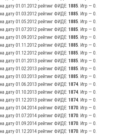
на дату 01.01.2012 рейтинг ФИДЕ:
1885
. Игр — 0.
на дату 01.03.2012 рейтинг ФИДЕ:
1885
. Игр — 0.
на дату 01.05.2012 рейтинг ФИДЕ:
1885
. Игр — 0.
на дату 01.07.2012 рейтинг ФИДЕ:
1885
. Игр — 0.
на дату 01.09.2012 рейтинг ФИДЕ:
1885
. Игр — 0.
на дату 01.11.2012 рейтинг ФИДЕ:
1885
. Игр — 0.
на дату 01.12.2012 рейтинг ФИДЕ:
1885
. Игр — 0.
на дату 01.01.2013 рейтинг ФИДЕ:
1885
. Игр — 0.
на дату 01.02.2013 рейтинг ФИДЕ:
1885
. Игр — 0.
на дату 01.03.2013 рейтинг ФИДЕ:
1885
. Игр — 0.
на дату 01.06.2013 рейтинг ФИДЕ:
1874
. Игр — 0.
на дату 01.10.2013 рейтинг ФИДЕ:
1874
. Игр — 0.
на дату 01.12.2013 рейтинг ФИДЕ:
1874
. Игр — 0.
на дату 01.04.2014 рейтинг ФИДЕ:
1870
. Игр — 0.
на дату 01.07.2014 рейтинг ФИДЕ:
1870
. Игр — 0.
на дату 01.09.2014 рейтинг ФИДЕ:
1870
. Игр — 0.
на дату 01.12.2014 рейтинг ФИДЕ:
1870
. Игр — 0.