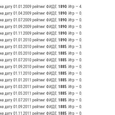
на дату 01.01.2009 рейтинг ФИДЕ:
1890
. Игр — 4.
на дату 01.04.2009 рейтинг ФИДЕ:
1890
. Игр — 0.
на дату 01.07.2009 рейтинг ФИДЕ:
1890
. Игр — 0.
на дату 01.09.2009 рейтинг ФИДЕ:
1890
. Игр — 0.
на дату 01.11.2009 рейтинг ФИДЕ:
1890
. Игр — 0.
на дату 01.01.2010 рейтинг ФИДЕ:
1890
. Игр — 0.
на дату 01.03.2010 рейтинг ФИДЕ:
1885
. Игр — 3.
на дату 01.05.2010 рейтинг ФИДЕ:
1885
. Игр — 0.
на дату 01.07.2010 рейтинг ФИДЕ:
1885
. Игр — 0.
на дату 01.09.2010 рейтинг ФИДЕ:
1885
. Игр — 0.
на дату 01.11.2010 рейтинг ФИДЕ:
1885
. Игр — 0.
на дату 01.01.2011 рейтинг ФИДЕ:
1885
. Игр — 0.
на дату 01.03.2011 рейтинг ФИДЕ:
1885
. Игр — 0.
на дату 01.05.2011 рейтинг ФИДЕ:
1885
. Игр — 0.
на дату 01.07.2011 рейтинг ФИДЕ:
1885
. Игр — 0.
на дату 01.09.2011 рейтинг ФИДЕ:
1885
. Игр — 0.
на дату 01.11.2011 рейтинг ФИДЕ:
1885
. Игр — 0.