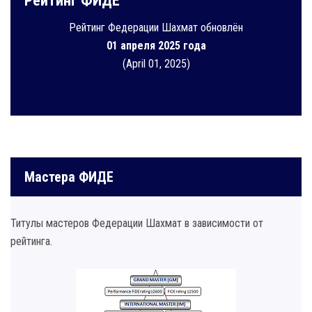
Рейтинг ФИДЕ
Рейтинг Федерации Шахмат обновлён
01 апреля 2025 года
(April 01, 2025)
Мастера ФИДЕ
Титулы мастеров Федерации Шахмат в зависимости от
рейтинга.