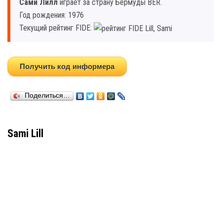
Сами Лилл
играет за страну Бермуды BER.
Год рождения: 1976
Текущий рейтинг FIDE:
Получить код информера
Поделиться…
Sami Lill