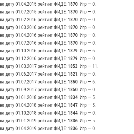
на дату 01.04.2015 рейтинг ФИДЕ:
1870
. Игр — 0.
на дату 01.07.2015 рейтинг ФИДЕ:
1870
. Игр — 0.
на дату 01.02.2016 рейтинг ФИДЕ:
1870
. Игр — 0.
на дату 01.03.2016 рейтинг ФИДЕ:
1870
. Игр — 0.
на дату 01.04.2016 рейтинг ФИДЕ:
1870
. Игр — 0.
на дату 01.07.2016 рейтинг ФИДЕ:
1870
. Игр — 0.
на дату 01.10.2016 рейтинг ФИДЕ:
1879
. Игр — 6.
на дату 01.12.2016 рейтинг ФИДЕ:
1879
. Игр — 0.
на дату 01.03.2017 рейтинг ФИДЕ:
1853
. Игр — 11.
на дату 01.06.2017 рейтинг ФИДЕ:
1821
. Игр — 0.
на дату 01.07.2017 рейтинг ФИДЕ:
1850
. Игр — 6.
на дату 01.09.2017 рейтинг ФИДЕ:
1850
. Игр — 0.
на дату 01.01.2018 рейтинг ФИДЕ:
1834
. Игр — 5.
на дату 01.04.2018 рейтинг ФИДЕ:
1847
. Игр — 5.
на дату 01.10.2018 рейтинг ФИДЕ:
1844
. Игр — 0.
на дату 01.01.2019 рейтинг ФИДЕ:
1836
. Игр — 5.
на дату 01.04.2019 рейтинг ФИДЕ:
1836
. Игр — 0.