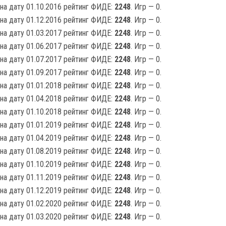
на дату 01.10.2016 рейтинг ФИДЕ:
2248
. Игр — 0.
на дату 01.12.2016 рейтинг ФИДЕ:
2248
. Игр — 0.
на дату 01.03.2017 рейтинг ФИДЕ:
2248
. Игр — 0.
на дату 01.06.2017 рейтинг ФИДЕ:
2248
. Игр — 0.
на дату 01.07.2017 рейтинг ФИДЕ:
2248
. Игр — 0.
на дату 01.09.2017 рейтинг ФИДЕ:
2248
. Игр — 0.
на дату 01.01.2018 рейтинг ФИДЕ:
2248
. Игр — 0.
на дату 01.04.2018 рейтинг ФИДЕ:
2248
. Игр — 0.
на дату 01.10.2018 рейтинг ФИДЕ:
2248
. Игр — 0.
на дату 01.01.2019 рейтинг ФИДЕ:
2248
. Игр — 0.
на дату 01.04.2019 рейтинг ФИДЕ:
2248
. Игр — 0.
на дату 01.08.2019 рейтинг ФИДЕ:
2248
. Игр — 0.
на дату 01.10.2019 рейтинг ФИДЕ:
2248
. Игр — 0.
на дату 01.11.2019 рейтинг ФИДЕ:
2248
. Игр — 0.
на дату 01.12.2019 рейтинг ФИДЕ:
2248
. Игр — 0.
на дату 01.02.2020 рейтинг ФИДЕ:
2248
. Игр — 0.
на дату 01.03.2020 рейтинг ФИДЕ:
2248
. Игр — 0.