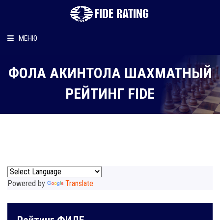
МЕНЮ
Главная
ФОЛА АКИНТОЛА ШАХМАТНЫЙ
Рейтинг шахматиста
РЕЙТИНГ FIDE
Персональный информер
О рейтинге
Powered by
Translate