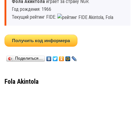
Фола Акинтола
играет за страну NGR.
Год рождения: 1966
Текущий рейтинг FIDE:
Получить код информера
Поделиться…
Fola Akintola