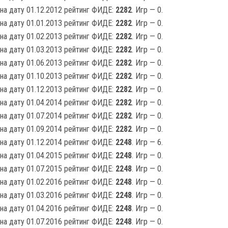
на дату 01.12.2012 рейтинг ФИДЕ:
2282
. Игр — 0.
на дату 01.01.2013 рейтинг ФИДЕ:
2282
. Игр — 0.
на дату 01.02.2013 рейтинг ФИДЕ:
2282
. Игр — 0.
на дату 01.03.2013 рейтинг ФИДЕ:
2282
. Игр — 0.
на дату 01.06.2013 рейтинг ФИДЕ:
2282
. Игр — 0.
на дату 01.10.2013 рейтинг ФИДЕ:
2282
. Игр — 0.
на дату 01.12.2013 рейтинг ФИДЕ:
2282
. Игр — 0.
на дату 01.04.2014 рейтинг ФИДЕ:
2282
. Игр — 0.
на дату 01.07.2014 рейтинг ФИДЕ:
2282
. Игр — 0.
на дату 01.09.2014 рейтинг ФИДЕ:
2282
. Игр — 0.
на дату 01.12.2014 рейтинг ФИДЕ:
2248
. Игр — 6.
на дату 01.04.2015 рейтинг ФИДЕ:
2248
. Игр — 0.
на дату 01.07.2015 рейтинг ФИДЕ:
2248
. Игр — 0.
на дату 01.02.2016 рейтинг ФИДЕ:
2248
. Игр — 0.
на дату 01.03.2016 рейтинг ФИДЕ:
2248
. Игр — 0.
на дату 01.04.2016 рейтинг ФИДЕ:
2248
. Игр — 0.
на дату 01.07.2016 рейтинг ФИДЕ:
2248
. Игр — 0.