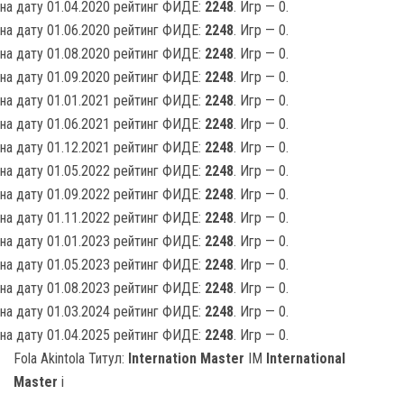
на дату 01.04.2020 рейтинг ФИДЕ:
2248
. Игр — 0.
на дату 01.06.2020 рейтинг ФИДЕ:
2248
. Игр — 0.
на дату 01.08.2020 рейтинг ФИДЕ:
2248
. Игр — 0.
на дату 01.09.2020 рейтинг ФИДЕ:
2248
. Игр — 0.
на дату 01.01.2021 рейтинг ФИДЕ:
2248
. Игр — 0.
на дату 01.06.2021 рейтинг ФИДЕ:
2248
. Игр — 0.
на дату 01.12.2021 рейтинг ФИДЕ:
2248
. Игр — 0.
на дату 01.05.2022 рейтинг ФИДЕ:
2248
. Игр — 0.
на дату 01.09.2022 рейтинг ФИДЕ:
2248
. Игр — 0.
на дату 01.11.2022 рейтинг ФИДЕ:
2248
. Игр — 0.
на дату 01.01.2023 рейтинг ФИДЕ:
2248
. Игр — 0.
на дату 01.05.2023 рейтинг ФИДЕ:
2248
. Игр — 0.
на дату 01.08.2023 рейтинг ФИДЕ:
2248
. Игр — 0.
на дату 01.03.2024 рейтинг ФИДЕ:
2248
. Игр — 0.
на дату 01.04.2025 рейтинг ФИДЕ:
2248
. Игр — 0.
Fola Akintola Титул:
Internation Master
IM
International
Master
i