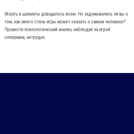
Играть в шахматы доводилось всем. Но задумывались ли вы о
том, как много стиль игры может сказать о самом человеке?
Провести психологический анализ, наблюдая за игрой
соперника, нетрудно.