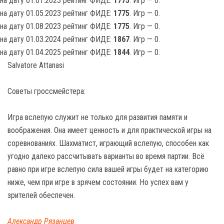
на дату 01.01.2023 рейтинг ФИДЕ:
1775
. Игр — 0.
на дату 01.05.2023 рейтинг ФИДЕ:
1775
. Игр — 0.
на дату 01.08.2023 рейтинг ФИДЕ:
1775
. Игр — 0.
на дату 01.03.2024 рейтинг ФИДЕ:
1867
. Игр — 0.
на дату 01.04.2025 рейтинг ФИДЕ:
1844
. Игр — 0.
Salvatore Attanasi
Советы гроссмейстера:
Игра вслепую служит не только для развития памяти и
воображения. Она имеет ценность и для практической игры на
соревнованиях. Шахматист, играющий вслепую, способен как
угодно далеко рассчитывать варианты во время партии. Всё
равно при игре вслепую сила вашей игры будет на категорию
ниже, чем при игре в зрячем состоянии. Но успех вам у
зрителей обеспечен.
Александр Рязанцев