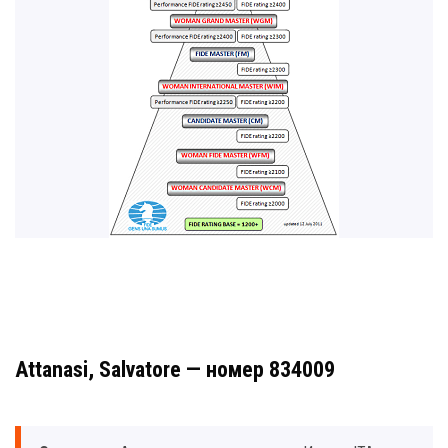
Attanasi, Salvatore — номер 834009