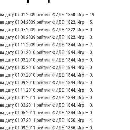
на дату 01.01.2009 рейтинг ФИДЕ:
1858
. Игр — 19.
на дату 01.04.2009 рейтинг ФИДЕ:
1822
. Игр — 5.
на дату 01.07.2009 рейтинг ФИДЕ:
1822
. Игр — 0.
на дату 01.09.2009 рейтинг ФИДЕ:
1822
. Игр — 0.
на дату 01.11.2009 рейтинг ФИДЕ:
1844
. Игр — 7.
на дату 01.01.2010 рейтинг ФИДЕ:
1844
. Игр — 0.
на дату 01.03.2010 рейтинг ФИДЕ:
1844
. Игр — 0.
на дату 01.05.2010 рейтинг ФИДЕ:
1844
. Игр — 0.
на дату 01.07.2010 рейтинг ФИДЕ:
1844
. Игр — 0.
на дату 01.09.2010 рейтинг ФИДЕ:
1844
. Игр — 0.
на дату 01.11.2010 рейтинг ФИДЕ:
1844
. Игр — 0.
на дату 01.01.2011 рейтинг ФИДЕ:
1844
. Игр — 0.
на дату 01.03.2011 рейтинг ФИДЕ:
1844
. Игр — 0.
на дату 01.05.2011 рейтинг ФИДЕ:
1844
. Игр — 0.
на дату 01.07.2011 рейтинг ФИДЕ:
1856
. Игр — 4.
на дату 01.09.2011 рейтинг ФИДЕ:
1856
. Игр — 0.