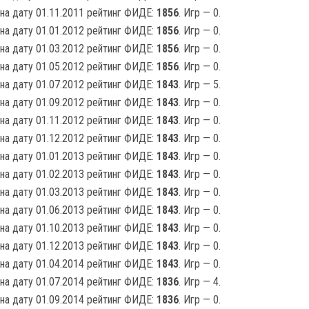
на дату 01.11.2011 рейтинг ФИДЕ:
1856
. Игр — 0.
на дату 01.01.2012 рейтинг ФИДЕ:
1856
. Игр — 0.
на дату 01.03.2012 рейтинг ФИДЕ:
1856
. Игр — 0.
на дату 01.05.2012 рейтинг ФИДЕ:
1856
. Игр — 0.
на дату 01.07.2012 рейтинг ФИДЕ:
1843
. Игр — 5.
на дату 01.09.2012 рейтинг ФИДЕ:
1843
. Игр — 0.
на дату 01.11.2012 рейтинг ФИДЕ:
1843
. Игр — 0.
на дату 01.12.2012 рейтинг ФИДЕ:
1843
. Игр — 0.
на дату 01.01.2013 рейтинг ФИДЕ:
1843
. Игр — 0.
на дату 01.02.2013 рейтинг ФИДЕ:
1843
. Игр — 0.
на дату 01.03.2013 рейтинг ФИДЕ:
1843
. Игр — 0.
на дату 01.06.2013 рейтинг ФИДЕ:
1843
. Игр — 0.
на дату 01.10.2013 рейтинг ФИДЕ:
1843
. Игр — 0.
на дату 01.12.2013 рейтинг ФИДЕ:
1843
. Игр — 0.
на дату 01.04.2014 рейтинг ФИДЕ:
1843
. Игр — 0.
на дату 01.07.2014 рейтинг ФИДЕ:
1836
. Игр — 4.
на дату 01.09.2014 рейтинг ФИДЕ:
1836
. Игр — 0.