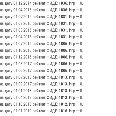
на дату 01.12.2014 рейтинг ФИДЕ:
1836
. Игр — 0.
на дату 01.04.2015 рейтинг ФИДЕ:
1836
. Игр — 0.
на дату 01.07.2015 рейтинг ФИДЕ:
1831
. Игр — 0.
на дату 01.02.2016 рейтинг ФИДЕ:
1831
. Игр — 0.
на дату 01.03.2016 рейтинг ФИДЕ:
1831
. Игр — 0.
на дату 01.04.2016 рейтинг ФИДЕ:
1831
. Игр — 0.
на дату 01.07.2016 рейтинг ФИДЕ:
1806
. Игр — 0.
на дату 01.10.2016 рейтинг ФИДЕ:
1806
. Игр — 0.
на дату 01.12.2016 рейтинг ФИДЕ:
1806
. Игр — 0.
на дату 01.03.2017 рейтинг ФИДЕ:
1806
. Игр — 0.
на дату 01.06.2017 рейтинг ФИДЕ:
1806
. Игр — 0.
на дату 01.07.2017 рейтинг ФИДЕ:
1813
. Игр — 0.
на дату 01.09.2017 рейтинг ФИДЕ:
1813
. Игр — 0.
на дату 01.01.2018 рейтинг ФИДЕ:
1813
. Игр — 0.
на дату 01.04.2018 рейтинг ФИДЕ:
1813
. Игр — 0.
на дату 01.10.2018 рейтинг ФИДЕ:
1812
. Игр — 0.
на дату 01.01.2019 рейтинг ФИДЕ:
1816
. Игр — 0.