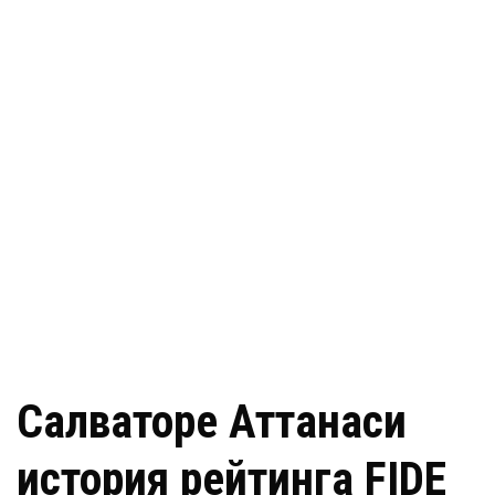
Салваторе Аттанаси
история рейтинга FIDE