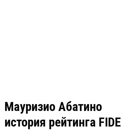
Мауризио Абатино
история рейтинга FIDE