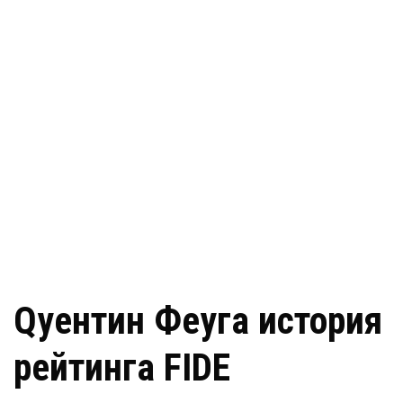
Qуентин Феуга история
рейтинга FIDE