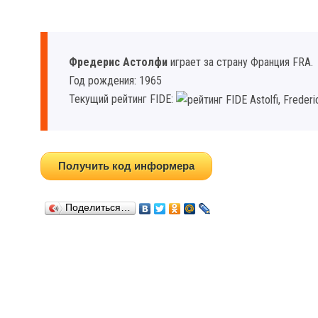
Фредериc Астолфи
играет за страну Франция FRA.
Год рождения: 1965
Текущий рейтинг FIDE:
Получить код информера
Поделиться…