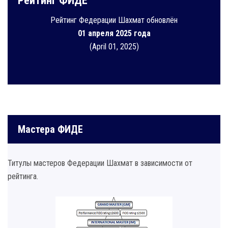
Рейтинг ФИДЕ
Рейтинг Федерации Шахмат обновлён
01 апреля 2025 года
(April 01, 2025)
Мастера ФИДЕ
Титулы мастеров Федерации Шахмат в зависимости от
рейтинга.