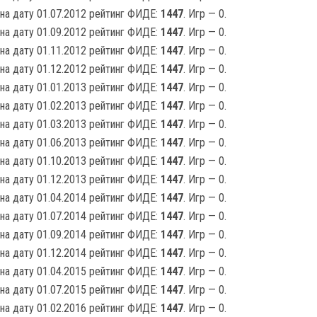
на дату 01.07.2012 рейтинг ФИДЕ:
1447
. Игр — 0.
на дату 01.09.2012 рейтинг ФИДЕ:
1447
. Игр — 0.
на дату 01.11.2012 рейтинг ФИДЕ:
1447
. Игр — 0.
на дату 01.12.2012 рейтинг ФИДЕ:
1447
. Игр — 0.
на дату 01.01.2013 рейтинг ФИДЕ:
1447
. Игр — 0.
на дату 01.02.2013 рейтинг ФИДЕ:
1447
. Игр — 0.
на дату 01.03.2013 рейтинг ФИДЕ:
1447
. Игр — 0.
на дату 01.06.2013 рейтинг ФИДЕ:
1447
. Игр — 0.
на дату 01.10.2013 рейтинг ФИДЕ:
1447
. Игр — 0.
на дату 01.12.2013 рейтинг ФИДЕ:
1447
. Игр — 0.
на дату 01.04.2014 рейтинг ФИДЕ:
1447
. Игр — 0.
на дату 01.07.2014 рейтинг ФИДЕ:
1447
. Игр — 0.
на дату 01.09.2014 рейтинг ФИДЕ:
1447
. Игр — 0.
на дату 01.12.2014 рейтинг ФИДЕ:
1447
. Игр — 0.
на дату 01.04.2015 рейтинг ФИДЕ:
1447
. Игр — 0.
на дату 01.07.2015 рейтинг ФИДЕ:
1447
. Игр — 0.
на дату 01.02.2016 рейтинг ФИДЕ:
1447
. Игр — 0.