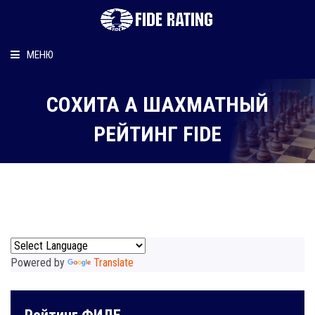
МЕНЮ
Главная
СОХИТА А ШАХМАТНЫЙ
Рейтинг шахматиста
РЕЙТИНГ FIDE
Персональный информер
О рейтинге
Powered by
Translate