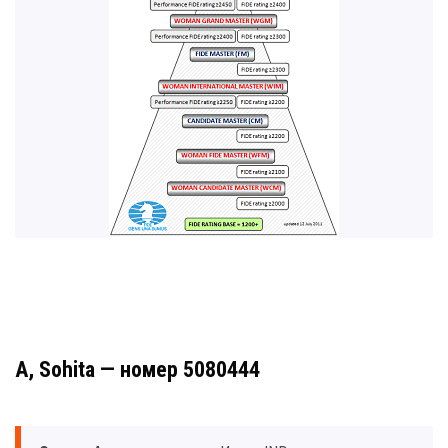
A, Sohita — номер 5080444