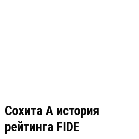
Сохита А история
рейтинга FIDE