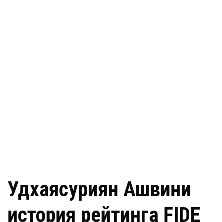
Удхаясуриян Ашвини
история рейтинга FIDE