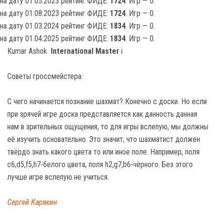
на дату 01.05.2023 рейтинг ФИДЕ:
1724
. Игр — 0.
на дату 01.08.2023 рейтинг ФИДЕ:
1724
. Игр — 0.
на дату 01.03.2024 рейтинг ФИДЕ:
1834
. Игр — 0.
на дату 01.04.2025 рейтинг ФИДЕ:
1834
. Игр — 0.
Kumar Ashok
International Master
i
Советы гроссмейстера:
С чего начинается познание шахмат? Конечно с доски. Но если
при зрячей игре доска представляется как данность данная
нам в зрительных ощущения, то для игры вслепую, мы должны
её изучить основательно. Это значит, что шахматист должен
твёрдо знать какого цвета то или иное поле. Например, поля
c6,d5,f5,h7-белого цвета, поля h2,g7,b6-чёрного. Без этого
лучше игре вслепую не учиться.
Сергей Карякин