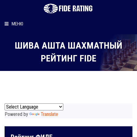
МЕНЮ
Главная
ШИВА АШТА ШАХМАТНЫЙ
Рейтинг шахматиста
РЕЙТИНГ FIDE
Персональный информер
О рейтинге
Powered by
Translate