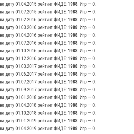
на дату 01.04.2015 рейтинг ФИДЕ:
1988
. Игр — 0.
на дату 01.07.2015 рейтинг ФИДЕ:
1988
. Игр — 0.
на дату 01.02.2016 рейтинг ФИДЕ:
1988
. Игр — 0.
на дату 01.03.2016 рейтинг ФИДЕ:
1988
. Игр — 0.
на дату 01.04.2016 рейтинг ФИДЕ:
1988
. Игр — 0.
на дату 01.07.2016 рейтинг ФИДЕ:
1988
. Игр — 0.
на дату 01.10.2016 рейтинг ФИДЕ:
1988
. Игр — 0.
на дату 01.12.2016 рейтинг ФИДЕ:
1988
. Игр — 0.
на дату 01.03.2017 рейтинг ФИДЕ:
1988
. Игр — 0.
на дату 01.06.2017 рейтинг ФИДЕ:
1988
. Игр — 0.
на дату 01.07.2017 рейтинг ФИДЕ:
1988
. Игр — 0.
на дату 01.09.2017 рейтинг ФИДЕ:
1988
. Игр — 0.
на дату 01.01.2018 рейтинг ФИДЕ:
1988
. Игр — 0.
на дату 01.04.2018 рейтинг ФИДЕ:
1988
. Игр — 0.
на дату 01.10.2018 рейтинг ФИДЕ:
1988
. Игр — 0.
на дату 01.01.2019 рейтинг ФИДЕ:
1988
. Игр — 0.
на дату 01.04.2019 рейтинг ФИДЕ:
1988
. Игр — 0.