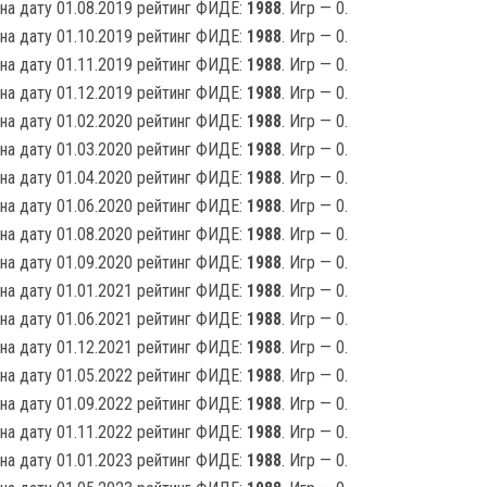
на дату 01.08.2019 рейтинг ФИДЕ:
1988
. Игр — 0.
на дату 01.10.2019 рейтинг ФИДЕ:
1988
. Игр — 0.
на дату 01.11.2019 рейтинг ФИДЕ:
1988
. Игр — 0.
на дату 01.12.2019 рейтинг ФИДЕ:
1988
. Игр — 0.
на дату 01.02.2020 рейтинг ФИДЕ:
1988
. Игр — 0.
на дату 01.03.2020 рейтинг ФИДЕ:
1988
. Игр — 0.
на дату 01.04.2020 рейтинг ФИДЕ:
1988
. Игр — 0.
на дату 01.06.2020 рейтинг ФИДЕ:
1988
. Игр — 0.
на дату 01.08.2020 рейтинг ФИДЕ:
1988
. Игр — 0.
на дату 01.09.2020 рейтинг ФИДЕ:
1988
. Игр — 0.
на дату 01.01.2021 рейтинг ФИДЕ:
1988
. Игр — 0.
на дату 01.06.2021 рейтинг ФИДЕ:
1988
. Игр — 0.
на дату 01.12.2021 рейтинг ФИДЕ:
1988
. Игр — 0.
на дату 01.05.2022 рейтинг ФИДЕ:
1988
. Игр — 0.
на дату 01.09.2022 рейтинг ФИДЕ:
1988
. Игр — 0.
на дату 01.11.2022 рейтинг ФИДЕ:
1988
. Игр — 0.
на дату 01.01.2023 рейтинг ФИДЕ:
1988
. Игр — 0.