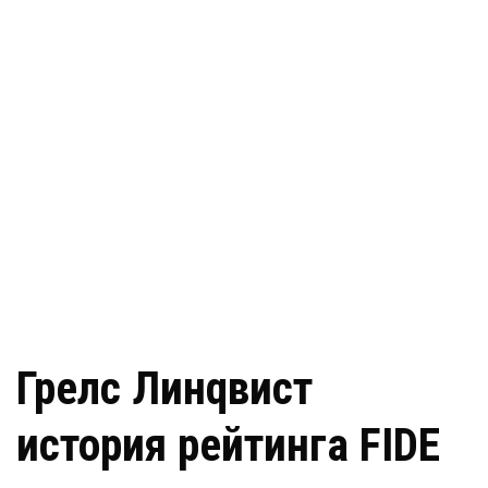
Грелс Линqвист
история рейтинга FIDE