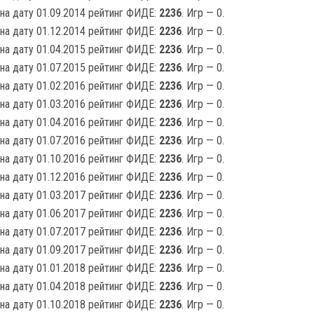
на дату 01.09.2014 рейтинг ФИДЕ:
2236
. Игр — 0.
на дату 01.12.2014 рейтинг ФИДЕ:
2236
. Игр — 0.
на дату 01.04.2015 рейтинг ФИДЕ:
2236
. Игр — 0.
на дату 01.07.2015 рейтинг ФИДЕ:
2236
. Игр — 0.
на дату 01.02.2016 рейтинг ФИДЕ:
2236
. Игр — 0.
на дату 01.03.2016 рейтинг ФИДЕ:
2236
. Игр — 0.
на дату 01.04.2016 рейтинг ФИДЕ:
2236
. Игр — 0.
на дату 01.07.2016 рейтинг ФИДЕ:
2236
. Игр — 0.
на дату 01.10.2016 рейтинг ФИДЕ:
2236
. Игр — 0.
на дату 01.12.2016 рейтинг ФИДЕ:
2236
. Игр — 0.
на дату 01.03.2017 рейтинг ФИДЕ:
2236
. Игр — 0.
на дату 01.06.2017 рейтинг ФИДЕ:
2236
. Игр — 0.
на дату 01.07.2017 рейтинг ФИДЕ:
2236
. Игр — 0.
на дату 01.09.2017 рейтинг ФИДЕ:
2236
. Игр — 0.
на дату 01.01.2018 рейтинг ФИДЕ:
2236
. Игр — 0.
на дату 01.04.2018 рейтинг ФИДЕ:
2236
. Игр — 0.
на дату 01.10.2018 рейтинг ФИДЕ:
2236
. Игр — 0.