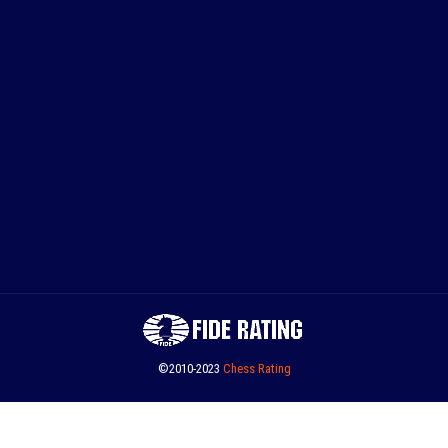
©2010-2023
Сhess Rating