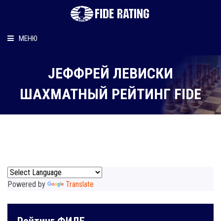
МЕНЮ
Главная
JЕФФРЕЙ ЛЕВИCКИ
Рейтинг шахматиста
ШАХМАТНЫЙ РЕЙТИНГ FIDE
Персональный информер
О рейтинге
Powered by
Translate