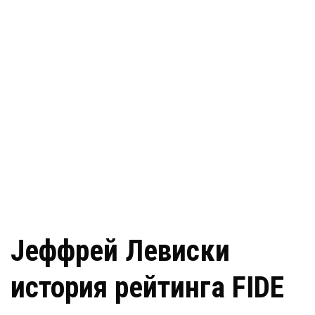
Jеффрей Левиcки
история рейтинга FIDE