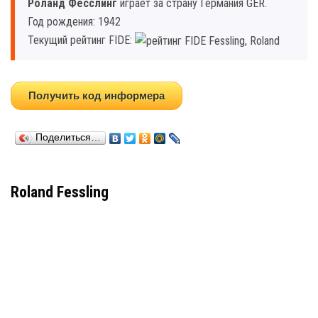
Роланд Фесслинг
играет за страну Германия GER.
Год рождения: 1942
Текущий рейтинг FIDE:
Получить код информера
Поделиться…
Roland Fessling