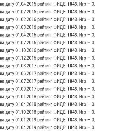
на дату 01.04.2015 рейтинг ФИДЕ:
1843
. Игр — 0.
на дату 01.07.2015 рейтинг ФИДЕ:
1843
. Игр — 0.
на дату 01.02.2016 рейтинг ФИДЕ:
1843
. Игр — 0.
на дату 01.03.2016 рейтинг ФИДЕ:
1843
. Игр — 0.
на дату 01.04.2016 рейтинг ФИДЕ:
1843
. Игр — 0.
на дату 01.07.2016 рейтинг ФИДЕ:
1843
. Игр — 0.
на дату 01.10.2016 рейтинг ФИДЕ:
1843
. Игр — 0.
на дату 01.12.2016 рейтинг ФИДЕ:
1843
. Игр — 0.
на дату 01.03.2017 рейтинг ФИДЕ:
1843
. Игр — 0.
на дату 01.06.2017 рейтинг ФИДЕ:
1843
. Игр — 0.
на дату 01.07.2017 рейтинг ФИДЕ:
1843
. Игр — 0.
на дату 01.09.2017 рейтинг ФИДЕ:
1843
. Игр — 0.
на дату 01.01.2018 рейтинг ФИДЕ:
1843
. Игр — 0.
на дату 01.04.2018 рейтинг ФИДЕ:
1843
. Игр — 0.
на дату 01.10.2018 рейтинг ФИДЕ:
1843
. Игр — 0.
на дату 01.01.2019 рейтинг ФИДЕ:
1843
. Игр — 0.
на дату 01.04.2019 рейтинг ФИДЕ:
1843
. Игр — 0.