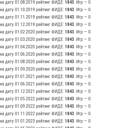
на дату 01.08.2019 рейтинг ФИДЕ:
1843
. Игр — 0.
на дату 01.10.2019 рейтинг ФИДЕ:
1843
. Игр — 0.
на дату 01.11.2019 рейтинг ФИДЕ:
1843
. Игр — 0.
на дату 01.12.2019 рейтинг ФИДЕ:
1843
. Игр — 0.
на дату 01.02.2020 рейтинг ФИДЕ:
1843
. Игр — 0.
на дату 01.03.2020 рейтинг ФИДЕ:
1843
. Игр — 0.
на дату 01.04.2020 рейтинг ФИДЕ:
1843
. Игр — 0.
на дату 01.06.2020 рейтинг ФИДЕ:
1843
. Игр — 0.
на дату 01.08.2020 рейтинг ФИДЕ:
1843
. Игр — 0.
на дату 01.09.2020 рейтинг ФИДЕ:
1843
. Игр — 0.
на дату 01.01.2021 рейтинг ФИДЕ:
1843
. Игр — 0.
на дату 01.06.2021 рейтинг ФИДЕ:
1843
. Игр — 0.
на дату 01.12.2021 рейтинг ФИДЕ:
1843
. Игр — 0.
на дату 01.05.2022 рейтинг ФИДЕ:
1843
. Игр — 0.
на дату 01.09.2022 рейтинг ФИДЕ:
1843
. Игр — 0.
на дату 01.11.2022 рейтинг ФИДЕ:
1843
. Игр — 0.
на дату 01.01.2023 рейтинг ФИДЕ:
1843
. Игр — 0.