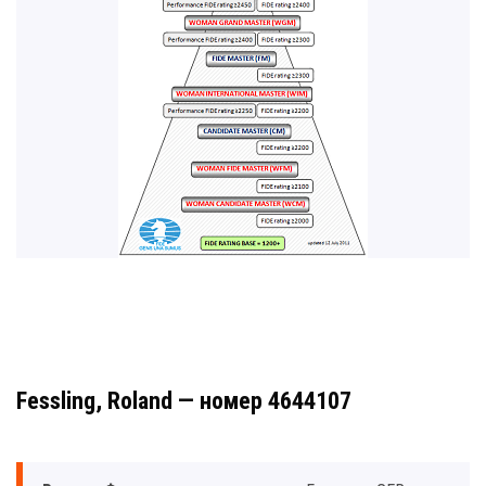
Fessling, Roland — номер 4644107