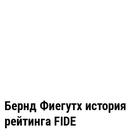
Бернд Фиегутх история
рейтинга FIDE