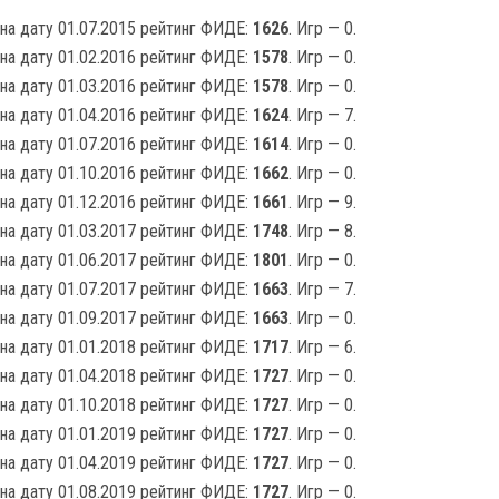
на дату 01.07.2015 рейтинг ФИДЕ:
1626
. Игр — 0.
на дату 01.02.2016 рейтинг ФИДЕ:
1578
. Игр — 0.
на дату 01.03.2016 рейтинг ФИДЕ:
1578
. Игр — 0.
на дату 01.04.2016 рейтинг ФИДЕ:
1624
. Игр — 7.
на дату 01.07.2016 рейтинг ФИДЕ:
1614
. Игр — 0.
на дату 01.10.2016 рейтинг ФИДЕ:
1662
. Игр — 0.
на дату 01.12.2016 рейтинг ФИДЕ:
1661
. Игр — 9.
на дату 01.03.2017 рейтинг ФИДЕ:
1748
. Игр — 8.
на дату 01.06.2017 рейтинг ФИДЕ:
1801
. Игр — 0.
на дату 01.07.2017 рейтинг ФИДЕ:
1663
. Игр — 7.
на дату 01.09.2017 рейтинг ФИДЕ:
1663
. Игр — 0.
на дату 01.01.2018 рейтинг ФИДЕ:
1717
. Игр — 6.
на дату 01.04.2018 рейтинг ФИДЕ:
1727
. Игр — 0.
на дату 01.10.2018 рейтинг ФИДЕ:
1727
. Игр — 0.
на дату 01.01.2019 рейтинг ФИДЕ:
1727
. Игр — 0.
на дату 01.04.2019 рейтинг ФИДЕ:
1727
. Игр — 0.
на дату 01.08.2019 рейтинг ФИДЕ:
1727
. Игр — 0.