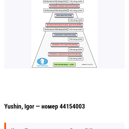
Yushin, Igor — номер 44154003