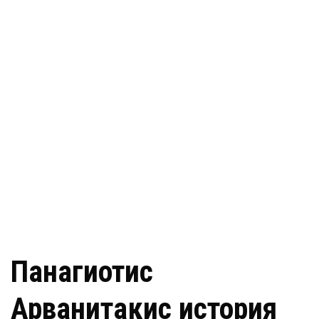
Панагиотис
Арванитакис история