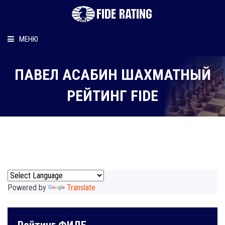
МЕНЮ
Главная
ПАВЕЛ АСАБИН ШАХМАТНЫЙ
Рейтинг шахматиста
РЕЙТИНГ FIDE
Персональный информер
О рейтинге
Powered by
Translate