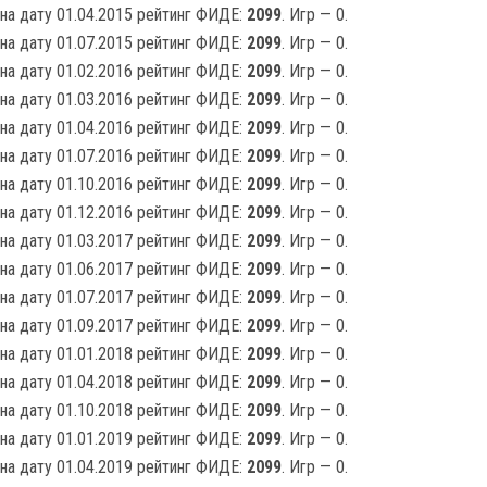
на дату 01.04.2015 рейтинг ФИДЕ:
2099
. Игр — 0.
на дату 01.07.2015 рейтинг ФИДЕ:
2099
. Игр — 0.
на дату 01.02.2016 рейтинг ФИДЕ:
2099
. Игр — 0.
на дату 01.03.2016 рейтинг ФИДЕ:
2099
. Игр — 0.
на дату 01.04.2016 рейтинг ФИДЕ:
2099
. Игр — 0.
на дату 01.07.2016 рейтинг ФИДЕ:
2099
. Игр — 0.
на дату 01.10.2016 рейтинг ФИДЕ:
2099
. Игр — 0.
на дату 01.12.2016 рейтинг ФИДЕ:
2099
. Игр — 0.
на дату 01.03.2017 рейтинг ФИДЕ:
2099
. Игр — 0.
на дату 01.06.2017 рейтинг ФИДЕ:
2099
. Игр — 0.
на дату 01.07.2017 рейтинг ФИДЕ:
2099
. Игр — 0.
на дату 01.09.2017 рейтинг ФИДЕ:
2099
. Игр — 0.
на дату 01.01.2018 рейтинг ФИДЕ:
2099
. Игр — 0.
на дату 01.04.2018 рейтинг ФИДЕ:
2099
. Игр — 0.
на дату 01.10.2018 рейтинг ФИДЕ:
2099
. Игр — 0.
на дату 01.01.2019 рейтинг ФИДЕ:
2099
. Игр — 0.
на дату 01.04.2019 рейтинг ФИДЕ:
2099
. Игр — 0.