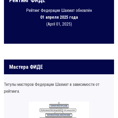
Рейтинг ФИДЕ
Рейтинг Федерации Шахмат обновлён
01 апреля 2025 года
(April 01, 2025)
Мастера ФИДЕ
Титулы мастеров Федерации Шахмат в зависимости от
рейтинга.