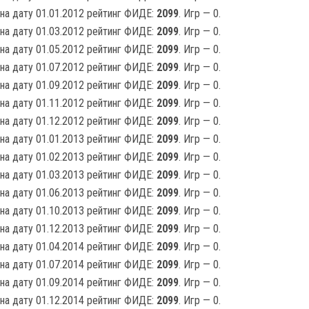
на дату 01.01.2012 рейтинг ФИДЕ:
2099
. Игр — 0.
на дату 01.03.2012 рейтинг ФИДЕ:
2099
. Игр — 0.
на дату 01.05.2012 рейтинг ФИДЕ:
2099
. Игр — 0.
на дату 01.07.2012 рейтинг ФИДЕ:
2099
. Игр — 0.
на дату 01.09.2012 рейтинг ФИДЕ:
2099
. Игр — 0.
на дату 01.11.2012 рейтинг ФИДЕ:
2099
. Игр — 0.
на дату 01.12.2012 рейтинг ФИДЕ:
2099
. Игр — 0.
на дату 01.01.2013 рейтинг ФИДЕ:
2099
. Игр — 0.
на дату 01.02.2013 рейтинг ФИДЕ:
2099
. Игр — 0.
на дату 01.03.2013 рейтинг ФИДЕ:
2099
. Игр — 0.
на дату 01.06.2013 рейтинг ФИДЕ:
2099
. Игр — 0.
на дату 01.10.2013 рейтинг ФИДЕ:
2099
. Игр — 0.
на дату 01.12.2013 рейтинг ФИДЕ:
2099
. Игр — 0.
на дату 01.04.2014 рейтинг ФИДЕ:
2099
. Игр — 0.
на дату 01.07.2014 рейтинг ФИДЕ:
2099
. Игр — 0.
на дату 01.09.2014 рейтинг ФИДЕ:
2099
. Игр — 0.
на дату 01.12.2014 рейтинг ФИДЕ:
2099
. Игр — 0.