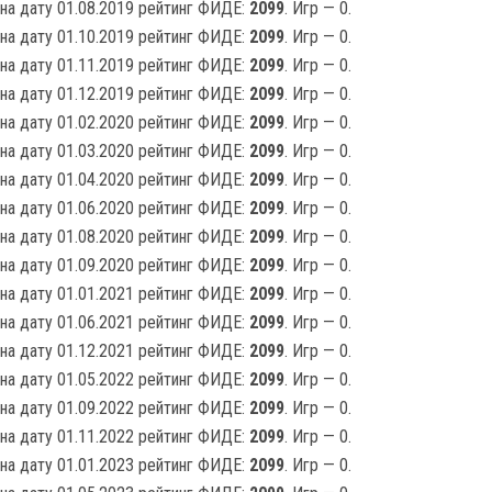
на дату 01.08.2019 рейтинг ФИДЕ:
2099
. Игр — 0.
на дату 01.10.2019 рейтинг ФИДЕ:
2099
. Игр — 0.
на дату 01.11.2019 рейтинг ФИДЕ:
2099
. Игр — 0.
на дату 01.12.2019 рейтинг ФИДЕ:
2099
. Игр — 0.
на дату 01.02.2020 рейтинг ФИДЕ:
2099
. Игр — 0.
на дату 01.03.2020 рейтинг ФИДЕ:
2099
. Игр — 0.
на дату 01.04.2020 рейтинг ФИДЕ:
2099
. Игр — 0.
на дату 01.06.2020 рейтинг ФИДЕ:
2099
. Игр — 0.
на дату 01.08.2020 рейтинг ФИДЕ:
2099
. Игр — 0.
на дату 01.09.2020 рейтинг ФИДЕ:
2099
. Игр — 0.
на дату 01.01.2021 рейтинг ФИДЕ:
2099
. Игр — 0.
на дату 01.06.2021 рейтинг ФИДЕ:
2099
. Игр — 0.
на дату 01.12.2021 рейтинг ФИДЕ:
2099
. Игр — 0.
на дату 01.05.2022 рейтинг ФИДЕ:
2099
. Игр — 0.
на дату 01.09.2022 рейтинг ФИДЕ:
2099
. Игр — 0.
на дату 01.11.2022 рейтинг ФИДЕ:
2099
. Игр — 0.
на дату 01.01.2023 рейтинг ФИДЕ:
2099
. Игр — 0.