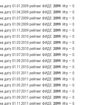
на дату 01.01.2009 рейтинг ФИДЕ:
2099
. Игр — 0.
на дату 01.04.2009 рейтинг ФИДЕ:
2099
. Игр — 0.
на дату 01.07.2009 рейтинг ФИДЕ:
2099
. Игр — 0.
на дату 01.09.2009 рейтинг ФИДЕ:
2099
. Игр — 0.
на дату 01.11.2009 рейтинг ФИДЕ:
2099
. Игр — 0.
на дату 01.01.2010 рейтинг ФИДЕ:
2099
. Игр — 0.
на дату 01.03.2010 рейтинг ФИДЕ:
2099
. Игр — 0.
на дату 01.05.2010 рейтинг ФИДЕ:
2099
. Игр — 0.
на дату 01.07.2010 рейтинг ФИДЕ:
2099
. Игр — 0.
на дату 01.09.2010 рейтинг ФИДЕ:
2099
. Игр — 0.
на дату 01.11.2010 рейтинг ФИДЕ:
2099
. Игр — 0.
на дату 01.01.2011 рейтинг ФИДЕ:
2099
. Игр — 0.
на дату 01.03.2011 рейтинг ФИДЕ:
2099
. Игр — 0.
на дату 01.05.2011 рейтинг ФИДЕ:
2099
. Игр — 0.
на дату 01.07.2011 рейтинг ФИДЕ:
2099
. Игр — 0.
на дату 01.09.2011 рейтинг ФИДЕ:
2099
. Игр — 0.
на дату 01.11.2011 рейтинг ФИДЕ:
2099
. Игр — 0.