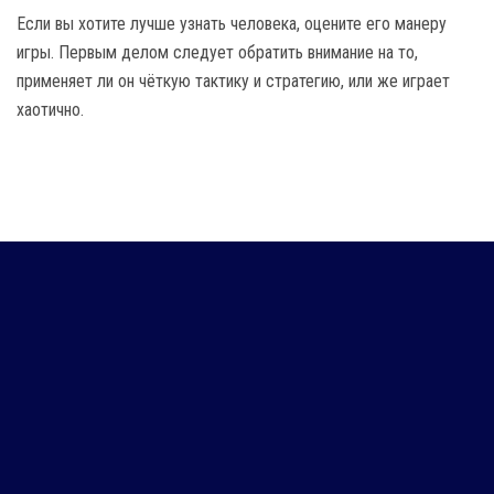
Если вы хотите лучше узнать человека, оцените его манеру
игры. Первым делом следует обратить внимание на то,
применяет ли он чёткую тактику и стратегию, или же играет
хаотично.