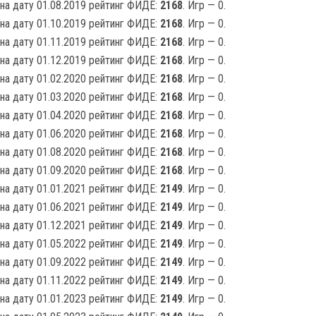
на дату 01.08.2019 рейтинг ФИДЕ:
2168
. Игр — 0.
на дату 01.10.2019 рейтинг ФИДЕ:
2168
. Игр — 0.
на дату 01.11.2019 рейтинг ФИДЕ:
2168
. Игр — 0.
на дату 01.12.2019 рейтинг ФИДЕ:
2168
. Игр — 0.
на дату 01.02.2020 рейтинг ФИДЕ:
2168
. Игр — 0.
на дату 01.03.2020 рейтинг ФИДЕ:
2168
. Игр — 0.
на дату 01.04.2020 рейтинг ФИДЕ:
2168
. Игр — 0.
на дату 01.06.2020 рейтинг ФИДЕ:
2168
. Игр — 0.
на дату 01.08.2020 рейтинг ФИДЕ:
2168
. Игр — 0.
на дату 01.09.2020 рейтинг ФИДЕ:
2168
. Игр — 0.
на дату 01.01.2021 рейтинг ФИДЕ:
2149
. Игр — 0.
на дату 01.06.2021 рейтинг ФИДЕ:
2149
. Игр — 0.
на дату 01.12.2021 рейтинг ФИДЕ:
2149
. Игр — 0.
на дату 01.05.2022 рейтинг ФИДЕ:
2149
. Игр — 0.
на дату 01.09.2022 рейтинг ФИДЕ:
2149
. Игр — 0.
на дату 01.11.2022 рейтинг ФИДЕ:
2149
. Игр — 0.
на дату 01.01.2023 рейтинг ФИДЕ:
2149
. Игр — 0.