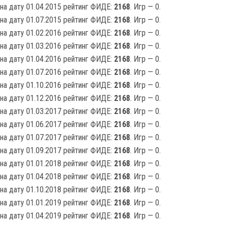
на дату 01.04.2015 рейтинг ФИДЕ:
2168
. Игр — 0.
на дату 01.07.2015 рейтинг ФИДЕ:
2168
. Игр — 0.
на дату 01.02.2016 рейтинг ФИДЕ:
2168
. Игр — 0.
на дату 01.03.2016 рейтинг ФИДЕ:
2168
. Игр — 0.
на дату 01.04.2016 рейтинг ФИДЕ:
2168
. Игр — 0.
на дату 01.07.2016 рейтинг ФИДЕ:
2168
. Игр — 0.
на дату 01.10.2016 рейтинг ФИДЕ:
2168
. Игр — 0.
на дату 01.12.2016 рейтинг ФИДЕ:
2168
. Игр — 0.
на дату 01.03.2017 рейтинг ФИДЕ:
2168
. Игр — 0.
на дату 01.06.2017 рейтинг ФИДЕ:
2168
. Игр — 0.
на дату 01.07.2017 рейтинг ФИДЕ:
2168
. Игр — 0.
на дату 01.09.2017 рейтинг ФИДЕ:
2168
. Игр — 0.
на дату 01.01.2018 рейтинг ФИДЕ:
2168
. Игр — 0.
на дату 01.04.2018 рейтинг ФИДЕ:
2168
. Игр — 0.
на дату 01.10.2018 рейтинг ФИДЕ:
2168
. Игр — 0.
на дату 01.01.2019 рейтинг ФИДЕ:
2168
. Игр — 0.
на дату 01.04.2019 рейтинг ФИДЕ:
2168
. Игр — 0.