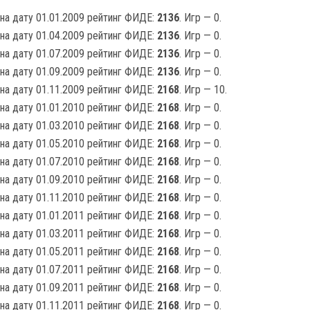
на дату 01.01.2009 рейтинг ФИДЕ:
2136
. Игр — 0.
на дату 01.04.2009 рейтинг ФИДЕ:
2136
. Игр — 0.
на дату 01.07.2009 рейтинг ФИДЕ:
2136
. Игр — 0.
на дату 01.09.2009 рейтинг ФИДЕ:
2136
. Игр — 0.
на дату 01.11.2009 рейтинг ФИДЕ:
2168
. Игр — 10.
на дату 01.01.2010 рейтинг ФИДЕ:
2168
. Игр — 0.
на дату 01.03.2010 рейтинг ФИДЕ:
2168
. Игр — 0.
на дату 01.05.2010 рейтинг ФИДЕ:
2168
. Игр — 0.
на дату 01.07.2010 рейтинг ФИДЕ:
2168
. Игр — 0.
на дату 01.09.2010 рейтинг ФИДЕ:
2168
. Игр — 0.
на дату 01.11.2010 рейтинг ФИДЕ:
2168
. Игр — 0.
на дату 01.01.2011 рейтинг ФИДЕ:
2168
. Игр — 0.
на дату 01.03.2011 рейтинг ФИДЕ:
2168
. Игр — 0.
на дату 01.05.2011 рейтинг ФИДЕ:
2168
. Игр — 0.
на дату 01.07.2011 рейтинг ФИДЕ:
2168
. Игр — 0.
на дату 01.09.2011 рейтинг ФИДЕ:
2168
. Игр — 0.
на дату 01.11.2011 рейтинг ФИДЕ:
2168
. Игр — 0.