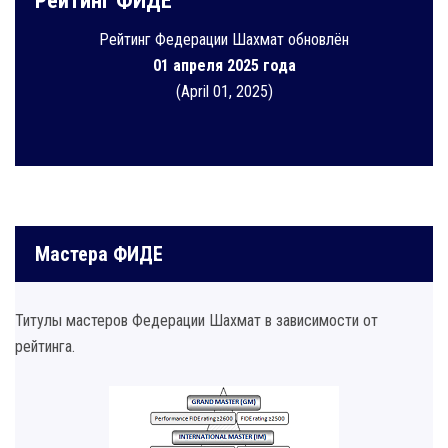
Рейтинг ФИДЕ
Рейтинг Федерации Шахмат обновлён
01 апреля 2025 года
(April 01, 2025)
Мастера ФИДЕ
Титулы мастеров Федерации Шахмат в зависимости от
рейтинга.