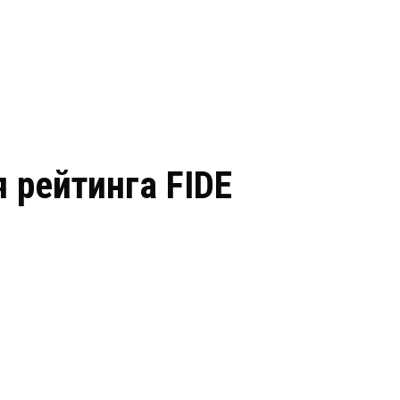
 рейтинга FIDE