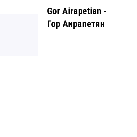
Gor Airapetian -
Гор Аирапетян