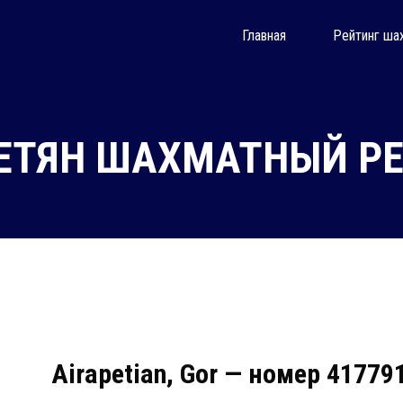
Главная
Рейтинг ша
ЕТЯН ШАХМАТНЫЙ РЕ
Airapetian, Gor — номер 41779