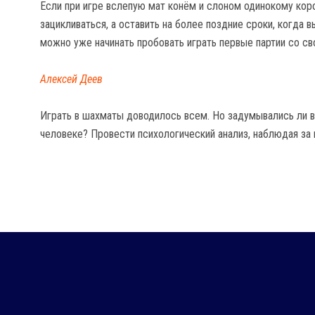
Если при игре вслепую мат конём и слоном одинокому коро
зацикливаться, а оставить на более поздние сроки, когда 
можно уже начинать пробовать играть первые партии со св
Алексей Деев
Играть в шахматы доводилось всем. Но задумывались ли в
человеке? Провести психологический анализ, наблюдая за 