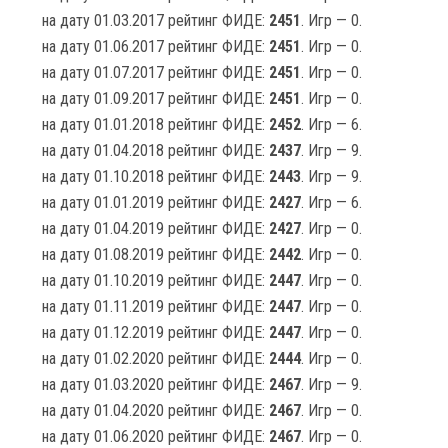
на дату 01.03.2017 рейтинг ФИДЕ:
2451
. Игр — 0.
на дату 01.06.2017 рейтинг ФИДЕ:
2451
. Игр — 0.
на дату 01.07.2017 рейтинг ФИДЕ:
2451
. Игр — 0.
на дату 01.09.2017 рейтинг ФИДЕ:
2451
. Игр — 0.
на дату 01.01.2018 рейтинг ФИДЕ:
2452
. Игр — 6.
на дату 01.04.2018 рейтинг ФИДЕ:
2437
. Игр — 9.
на дату 01.10.2018 рейтинг ФИДЕ:
2443
. Игр — 9.
на дату 01.01.2019 рейтинг ФИДЕ:
2427
. Игр — 6.
на дату 01.04.2019 рейтинг ФИДЕ:
2427
. Игр — 0.
на дату 01.08.2019 рейтинг ФИДЕ:
2442
. Игр — 0.
на дату 01.10.2019 рейтинг ФИДЕ:
2447
. Игр — 0.
на дату 01.11.2019 рейтинг ФИДЕ:
2447
. Игр — 0.
на дату 01.12.2019 рейтинг ФИДЕ:
2447
. Игр — 0.
на дату 01.02.2020 рейтинг ФИДЕ:
2444
. Игр — 0.
на дату 01.03.2020 рейтинг ФИДЕ:
2467
. Игр — 9.
на дату 01.04.2020 рейтинг ФИДЕ:
2467
. Игр — 0.
на дату 01.06.2020 рейтинг ФИДЕ:
2467
. Игр — 0.