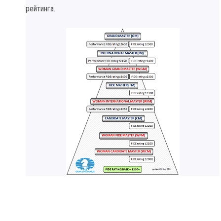
рейтинга.