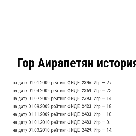
Гор Аирапетян история
на дату 01.01.2009 рейтинг ФИДЕ:
2346
. Игр — 27.
на дату 01.04.2009 рейтинг ФИДЕ:
2369
. Игр — 23.
на дату 01.07.2009 рейтинг ФИДЕ:
2393
. Игр — 14.
на дату 01.09.2009 рейтинг ФИДЕ:
2423
. Игр — 18.
на дату 01.11.2009 рейтинг ФИДЕ:
2433
. Игр — 18.
на дату 01.01.2010 рейтинг ФИДЕ:
2433
. Игр — 0.
на дату 01.03.2010 рейтинг ФИДЕ:
2429
. Игр — 14.