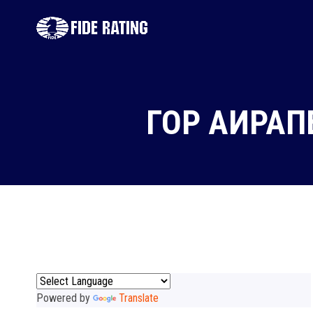
ГОР АИРАП
Powered by
Translate