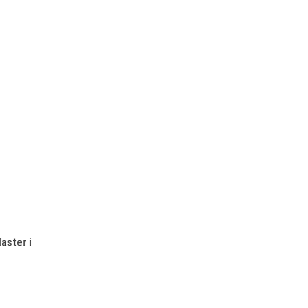
Master
i