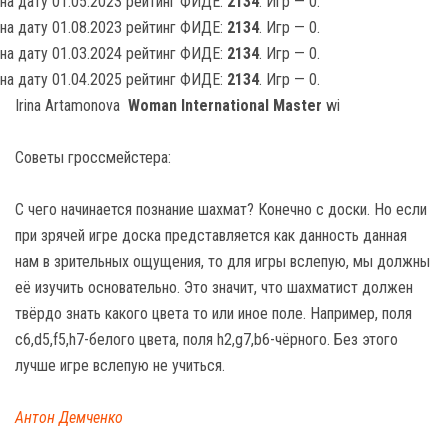
на дату 01.05.2023 рейтинг ФИДЕ:
2134
. Игр — 0.
на дату 01.08.2023 рейтинг ФИДЕ:
2134
. Игр — 0.
на дату 01.03.2024 рейтинг ФИДЕ:
2134
. Игр — 0.
на дату 01.04.2025 рейтинг ФИДЕ:
2134
. Игр — 0.
Irina Artamonova
Woman International Master
wi
Советы гроссмейстера:
С чего начинается познание шахмат? Конечно с доски. Но если
при зрячей игре доска представляется как данность данная
нам в зрительных ощущения, то для игры вслепую, мы должны
её изучить основательно. Это значит, что шахматист должен
твёрдо знать какого цвета то или иное поле. Например, поля
c6,d5,f5,h7-белого цвета, поля h2,g7,b6-чёрного. Без этого
лучше игре вслепую не учиться.
Антон Демченко