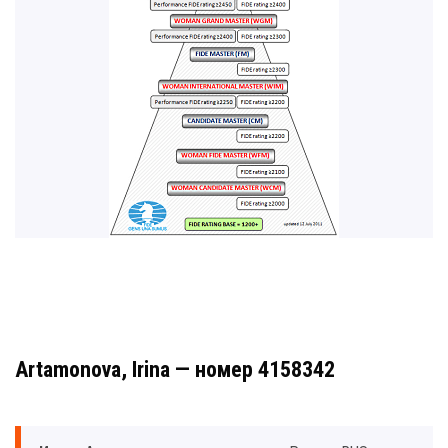
Artamonova, Irina — номер 4158342