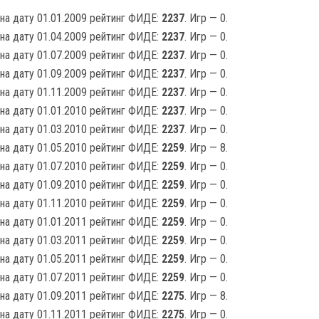
на дату 01.01.2009 рейтинг ФИДЕ:
2237
. Игр — 0.
на дату 01.04.2009 рейтинг ФИДЕ:
2237
. Игр — 0.
на дату 01.07.2009 рейтинг ФИДЕ:
2237
. Игр — 0.
на дату 01.09.2009 рейтинг ФИДЕ:
2237
. Игр — 0.
на дату 01.11.2009 рейтинг ФИДЕ:
2237
. Игр — 0.
на дату 01.01.2010 рейтинг ФИДЕ:
2237
. Игр — 0.
на дату 01.03.2010 рейтинг ФИДЕ:
2237
. Игр — 0.
на дату 01.05.2010 рейтинг ФИДЕ:
2259
. Игр — 8.
на дату 01.07.2010 рейтинг ФИДЕ:
2259
. Игр — 0.
на дату 01.09.2010 рейтинг ФИДЕ:
2259
. Игр — 0.
на дату 01.11.2010 рейтинг ФИДЕ:
2259
. Игр — 0.
на дату 01.01.2011 рейтинг ФИДЕ:
2259
. Игр — 0.
на дату 01.03.2011 рейтинг ФИДЕ:
2259
. Игр — 0.
на дату 01.05.2011 рейтинг ФИДЕ:
2259
. Игр — 0.
на дату 01.07.2011 рейтинг ФИДЕ:
2259
. Игр — 0.
на дату 01.09.2011 рейтинг ФИДЕ:
2275
. Игр — 8.
на дату 01.11.2011 рейтинг ФИДЕ:
2275
. Игр — 0.