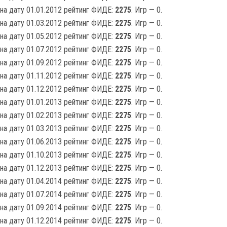
на дату 01.01.2012 рейтинг ФИДЕ:
2275
. Игр — 0.
на дату 01.03.2012 рейтинг ФИДЕ:
2275
. Игр — 0.
на дату 01.05.2012 рейтинг ФИДЕ:
2275
. Игр — 0.
на дату 01.07.2012 рейтинг ФИДЕ:
2275
. Игр — 0.
на дату 01.09.2012 рейтинг ФИДЕ:
2275
. Игр — 0.
на дату 01.11.2012 рейтинг ФИДЕ:
2275
. Игр — 0.
на дату 01.12.2012 рейтинг ФИДЕ:
2275
. Игр — 0.
на дату 01.01.2013 рейтинг ФИДЕ:
2275
. Игр — 0.
на дату 01.02.2013 рейтинг ФИДЕ:
2275
. Игр — 0.
на дату 01.03.2013 рейтинг ФИДЕ:
2275
. Игр — 0.
на дату 01.06.2013 рейтинг ФИДЕ:
2275
. Игр — 0.
на дату 01.10.2013 рейтинг ФИДЕ:
2275
. Игр — 0.
на дату 01.12.2013 рейтинг ФИДЕ:
2275
. Игр — 0.
на дату 01.04.2014 рейтинг ФИДЕ:
2275
. Игр — 0.
на дату 01.07.2014 рейтинг ФИДЕ:
2275
. Игр — 0.
на дату 01.09.2014 рейтинг ФИДЕ:
2275
. Игр — 0.
на дату 01.12.2014 рейтинг ФИДЕ:
2275
. Игр — 0.