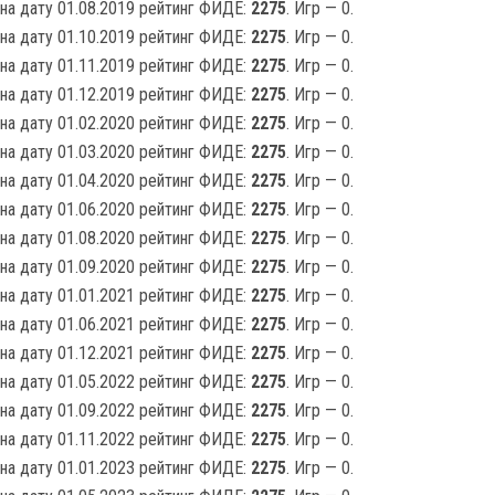
на дату 01.08.2019 рейтинг ФИДЕ:
2275
. Игр — 0.
на дату 01.10.2019 рейтинг ФИДЕ:
2275
. Игр — 0.
на дату 01.11.2019 рейтинг ФИДЕ:
2275
. Игр — 0.
на дату 01.12.2019 рейтинг ФИДЕ:
2275
. Игр — 0.
на дату 01.02.2020 рейтинг ФИДЕ:
2275
. Игр — 0.
на дату 01.03.2020 рейтинг ФИДЕ:
2275
. Игр — 0.
на дату 01.04.2020 рейтинг ФИДЕ:
2275
. Игр — 0.
на дату 01.06.2020 рейтинг ФИДЕ:
2275
. Игр — 0.
на дату 01.08.2020 рейтинг ФИДЕ:
2275
. Игр — 0.
на дату 01.09.2020 рейтинг ФИДЕ:
2275
. Игр — 0.
на дату 01.01.2021 рейтинг ФИДЕ:
2275
. Игр — 0.
на дату 01.06.2021 рейтинг ФИДЕ:
2275
. Игр — 0.
на дату 01.12.2021 рейтинг ФИДЕ:
2275
. Игр — 0.
на дату 01.05.2022 рейтинг ФИДЕ:
2275
. Игр — 0.
на дату 01.09.2022 рейтинг ФИДЕ:
2275
. Игр — 0.
на дату 01.11.2022 рейтинг ФИДЕ:
2275
. Игр — 0.
на дату 01.01.2023 рейтинг ФИДЕ:
2275
. Игр — 0.