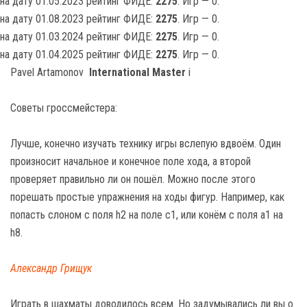
на дату 01.05.2023 рейтинг ФИДЕ:
2275
. Игр — 0.
на дату 01.08.2023 рейтинг ФИДЕ:
2275
. Игр — 0.
на дату 01.03.2024 рейтинг ФИДЕ:
2275
. Игр — 0.
на дату 01.04.2025 рейтинг ФИДЕ:
2275
. Игр — 0.
Pavel Artamonov
International Master
i
Советы гроссмейстера:
Лучше, конечно изучать технику игры вслепую вдвоём. Один
произносит начальное и конечное поле хода, а второй
проверяет правильно ли он пошёл. Можно после этого
порешать простые упражнения на ходы фигур. Например, как
попасть слоном с поля h2 на поле c1, или конём с поля a1 на
h8.
Александр Грищук
Играть в шахматы доводилось всем. Но задумывались ли вы о