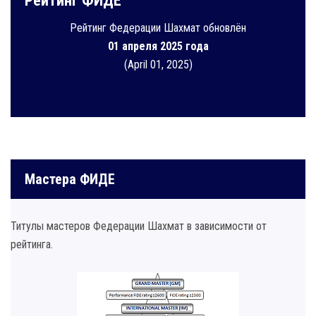
Рейтинг ФИДЕ
Рейтинг Федерации Шахмат обновлён
01 апреля 2025 года
(April 01, 2025)
Мастера ФИДЕ
Титулы мастеров Федерации Шахмат в зависимости от
рейтинга.