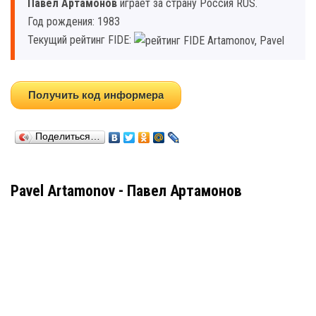
Павел Артамонов
играет за страну Россия RUS.
Год рождения: 1983
Текущий рейтинг FIDE:
Получить код информера
Поделиться…
Pavel Artamonov - Павел Артамонов