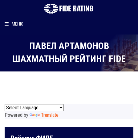
МЕНЮ
Главная
ПАВЕЛ АРТАМОНОВ
Рейтинг шахматиста
ШАХМАТНЫЙ РЕЙТИНГ FIDE
Персональный информер
О рейтинге
Powered by
Translate