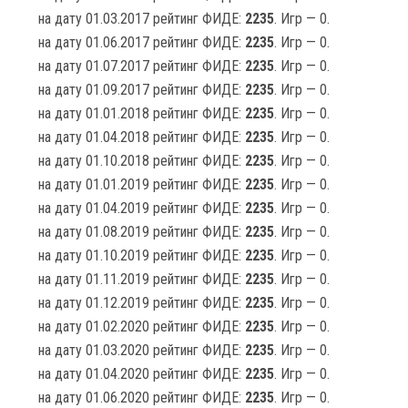
на дату 01.03.2017 рейтинг ФИДЕ:
2235
. Игр — 0.
на дату 01.06.2017 рейтинг ФИДЕ:
2235
. Игр — 0.
на дату 01.07.2017 рейтинг ФИДЕ:
2235
. Игр — 0.
на дату 01.09.2017 рейтинг ФИДЕ:
2235
. Игр — 0.
на дату 01.01.2018 рейтинг ФИДЕ:
2235
. Игр — 0.
на дату 01.04.2018 рейтинг ФИДЕ:
2235
. Игр — 0.
на дату 01.10.2018 рейтинг ФИДЕ:
2235
. Игр — 0.
на дату 01.01.2019 рейтинг ФИДЕ:
2235
. Игр — 0.
на дату 01.04.2019 рейтинг ФИДЕ:
2235
. Игр — 0.
на дату 01.08.2019 рейтинг ФИДЕ:
2235
. Игр — 0.
на дату 01.10.2019 рейтинг ФИДЕ:
2235
. Игр — 0.
на дату 01.11.2019 рейтинг ФИДЕ:
2235
. Игр — 0.
на дату 01.12.2019 рейтинг ФИДЕ:
2235
. Игр — 0.
на дату 01.02.2020 рейтинг ФИДЕ:
2235
. Игр — 0.
на дату 01.03.2020 рейтинг ФИДЕ:
2235
. Игр — 0.
на дату 01.04.2020 рейтинг ФИДЕ:
2235
. Игр — 0.
на дату 01.06.2020 рейтинг ФИДЕ:
2235
. Игр — 0.