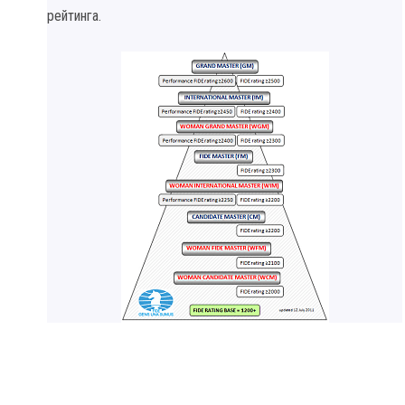
рейтинга.