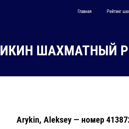
Главная
Рейтинг ша
РИКИН ШАХМАТНЫЙ РЕ
Arykin, Aleksey — номер 41387