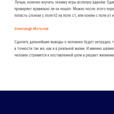
Лучше, конечно изучать технику игры вслепую вдвоём. Один
проверяет правильно ли он пошёл. Можно после этого пор
попасть слоном с поля h2 на поле c1, или конём с поля a1 н
Александр Мотылев
Сделать дальнейшие выводы о человеке будет нетрудно, т
в точности так же, как и в реальной жизни. И именно шахм
человек стремится к поставленной цели и решает жизнен