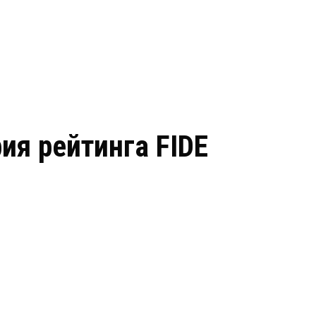
ия рейтинга FIDE