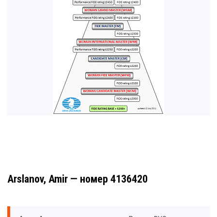
Arslanov, Amir — номер 4136420