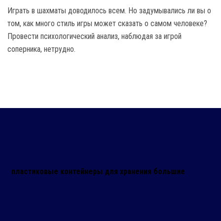
Играть в шахматы доводилось всем. Но задумывались ли вы о
том, как много стиль игры может сказать о самом человеке?
Провести психологический анализ, наблюдая за игрой
соперника, нетрудно.
пластиковые контейнеры для хранения большие