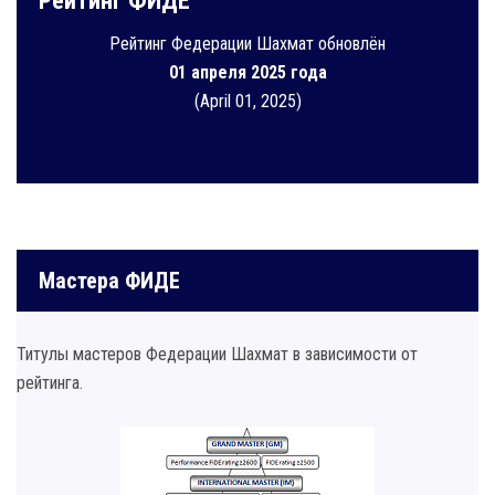
Рейтинг ФИДЕ
Рейтинг Федерации Шахмат обновлён
01 апреля 2025 года
(April 01, 2025)
Мастера ФИДЕ
Титулы мастеров Федерации Шахмат в зависимости от
рейтинга.