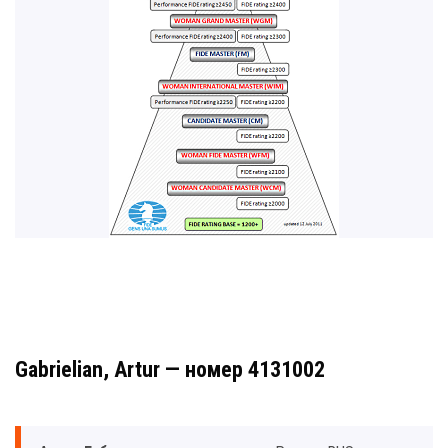
Gabrielian, Artur — номер 4131002