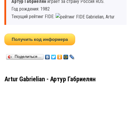
Артур Габриелян
играет за страну Россия RUS.
Год рождения: 1982
Текущий рейтинг FIDE:
Получить код информера
Поделиться…
Artur Gabrielian - Артур Габриелян