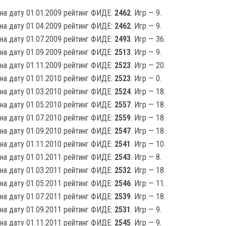
на дату 01.01.2009 рейтинг ФИДЕ:
2462
. Игр — 9.
на дату 01.04.2009 рейтинг ФИДЕ:
2462
. Игр — 9.
на дату 01.07.2009 рейтинг ФИДЕ:
2493
. Игр — 36.
на дату 01.09.2009 рейтинг ФИДЕ:
2513
. Игр — 9.
на дату 01.11.2009 рейтинг ФИДЕ:
2523
. Игр — 20.
на дату 01.01.2010 рейтинг ФИДЕ:
2523
. Игр — 0.
на дату 01.03.2010 рейтинг ФИДЕ:
2524
. Игр — 18.
на дату 01.05.2010 рейтинг ФИДЕ:
2557
. Игр — 18.
на дату 01.07.2010 рейтинг ФИДЕ:
2559
. Игр — 18.
на дату 01.09.2010 рейтинг ФИДЕ:
2547
. Игр — 18.
на дату 01.11.2010 рейтинг ФИДЕ:
2541
. Игр — 10.
на дату 01.01.2011 рейтинг ФИДЕ:
2543
. Игр — 8.
на дату 01.03.2011 рейтинг ФИДЕ:
2532
. Игр — 18.
на дату 01.05.2011 рейтинг ФИДЕ:
2546
. Игр — 11.
на дату 01.07.2011 рейтинг ФИДЕ:
2539
. Игр — 18.
на дату 01.09.2011 рейтинг ФИДЕ:
2531
. Игр — 9.
на дату 01.11.2011 рейтинг ФИДЕ:
2545
. Игр — 9.