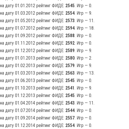
на дату 01.01.2012 рейтинг ФИДЕ:
2545
. Игр — 0.
на дату 01.03.2012 рейтинг ФИДЕ:
2554
. Игр — 9.
на дату 01.05.2012 рейтинг ФИДЕ:
2573
. Игр — 11.
на дату 01.07.2012 рейтинг ФИДЕ:
2594
. Игр — 18.
на дату 01.09.2012 рейтинг ФИДЕ:
2588
. Игр — 0.
на дату 01.11.2012 рейтинг ФИДЕ:
2592
. Игр — 0.
на дату 01.12.2012 рейтинг ФИДЕ:
2589
. Игр — 9.
на дату 01.01.2013 рейтинг ФИДЕ:
2580
. Игр — 2.
на дату 01.02.2013 рейтинг ФИДЕ:
2579
. Игр — 9.
на дату 01.03.2013 рейтинг ФИДЕ:
2563
. Игр — 13.
на дату 01.06.2013 рейтинг ФИДЕ:
2545
. Игр — 0.
на дату 01.10.2013 рейтинг ФИДЕ:
2541
. Игр — 9.
на дату 01.12.2013 рейтинг ФИДЕ:
2545
. Игр — 0.
на дату 01.04.2014 рейтинг ФИДЕ:
2543
. Игр — 11.
на дату 01.07.2014 рейтинг ФИДЕ:
2544
. Игр — 0.
на дату 01.09.2014 рейтинг ФИДЕ:
2557
. Игр — 0.
на дату 01.12.2014 рейтинг ФИДЕ:
2554
. Игр — 0.