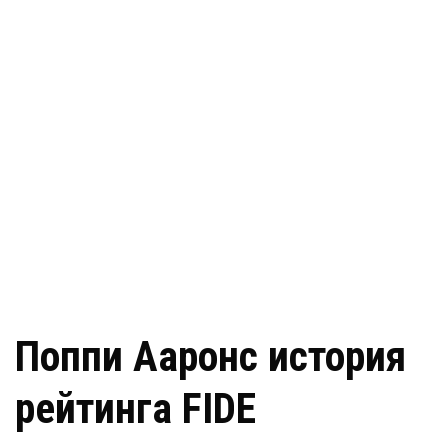
Поппи Ааронс история
рейтинга FIDE