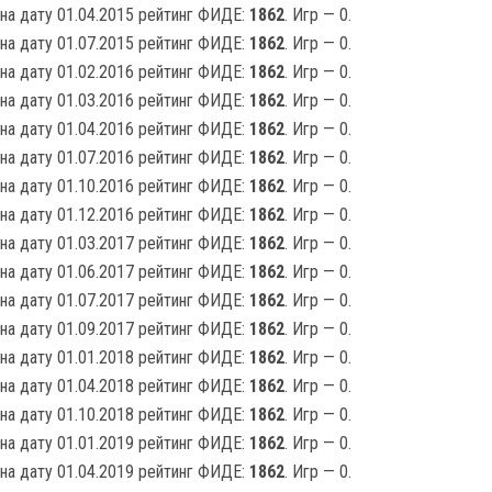
на дату 01.04.2015 рейтинг ФИДЕ:
1862
. Игр — 0.
на дату 01.07.2015 рейтинг ФИДЕ:
1862
. Игр — 0.
на дату 01.02.2016 рейтинг ФИДЕ:
1862
. Игр — 0.
на дату 01.03.2016 рейтинг ФИДЕ:
1862
. Игр — 0.
на дату 01.04.2016 рейтинг ФИДЕ:
1862
. Игр — 0.
на дату 01.07.2016 рейтинг ФИДЕ:
1862
. Игр — 0.
на дату 01.10.2016 рейтинг ФИДЕ:
1862
. Игр — 0.
на дату 01.12.2016 рейтинг ФИДЕ:
1862
. Игр — 0.
на дату 01.03.2017 рейтинг ФИДЕ:
1862
. Игр — 0.
на дату 01.06.2017 рейтинг ФИДЕ:
1862
. Игр — 0.
на дату 01.07.2017 рейтинг ФИДЕ:
1862
. Игр — 0.
на дату 01.09.2017 рейтинг ФИДЕ:
1862
. Игр — 0.
на дату 01.01.2018 рейтинг ФИДЕ:
1862
. Игр — 0.
на дату 01.04.2018 рейтинг ФИДЕ:
1862
. Игр — 0.
на дату 01.10.2018 рейтинг ФИДЕ:
1862
. Игр — 0.
на дату 01.01.2019 рейтинг ФИДЕ:
1862
. Игр — 0.
на дату 01.04.2019 рейтинг ФИДЕ:
1862
. Игр — 0.