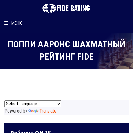
МЕНЮ
Главная
ПОППИ ААРОНС ШАХМАТНЫЙ
Рейтинг шахматиста
РЕЙТИНГ FIDE
Персональный информер
О рейтинге
Powered by
Translate