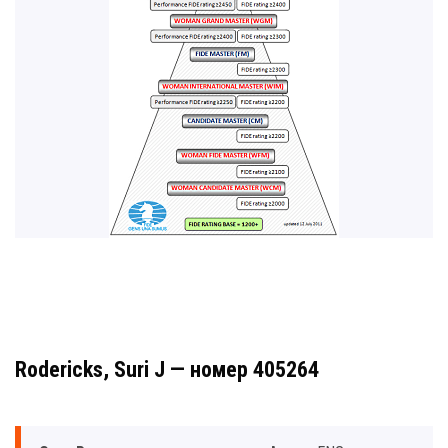
Rodericks, Suri J — номер 405264