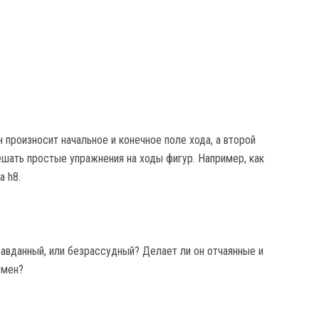
 произносит начальное и конечное поле хода, а второй
ешать простые упражнения на ходы фигур. Например, как
а h8.
правданный, или безрассудный? Делает ли он отчаянные и
змен?