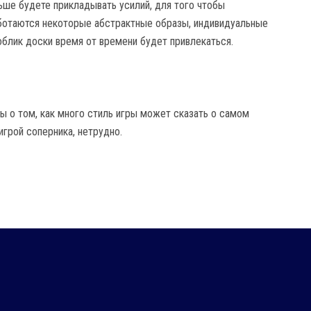
ьше будете прикладывать усилий, для того чтобы
аботаются некоторые абстрактные образы, индивидуальные
облик доски время от времени будет привлекаться.
ы о том, как много стиль игры может сказать о самом
игрой соперника, нетрудно.