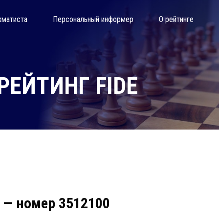
хматиста
Персональный информер
О рейтинге
ЕЙТИНГ FIDE
to — номер 3512100