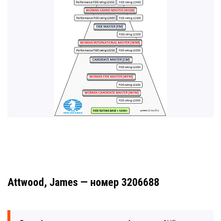
Attwood, James — номер 3206688