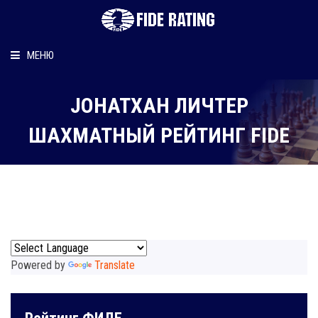
МЕНЮ
Главная
JОНАТХАН ЛИЧТЕР
Рейтинг шахматиста
ШАХМАТНЫЙ РЕЙТИНГ FIDE
Персональный информер
О рейтинге
Powered by
Translate