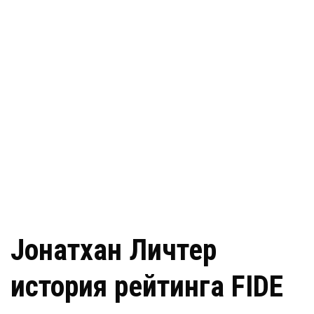
Jонатхан Личтер
история рейтинга FIDE