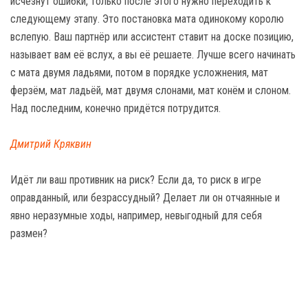
исчезнут ошибки, только после этого нужно переходить к
следующему этапу. Это постановка мата одинокому королю
вслепую. Ваш партнёр или ассистент ставит на доске позицию,
называет вам её вслух, а вы её решаете. Лучше всего начинать
с мата двумя ладьями, потом в порядке усложнения, мат
ферзём, мат ладьёй, мат двумя слонами, мат конём и слоном.
Над последним, конечно придётся потрудится.
Дмитрий Кряквин
Идёт ли ваш противник на риск? Если да, то риск в игре
оправданный, или безрассудный? Делает ли он отчаянные и
явно неразумные ходы, например, невыгодный для себя
размен?