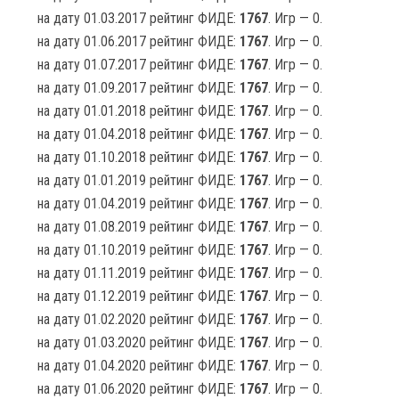
на дату 01.03.2017 рейтинг ФИДЕ:
1767
. Игр — 0.
на дату 01.06.2017 рейтинг ФИДЕ:
1767
. Игр — 0.
на дату 01.07.2017 рейтинг ФИДЕ:
1767
. Игр — 0.
на дату 01.09.2017 рейтинг ФИДЕ:
1767
. Игр — 0.
на дату 01.01.2018 рейтинг ФИДЕ:
1767
. Игр — 0.
на дату 01.04.2018 рейтинг ФИДЕ:
1767
. Игр — 0.
на дату 01.10.2018 рейтинг ФИДЕ:
1767
. Игр — 0.
на дату 01.01.2019 рейтинг ФИДЕ:
1767
. Игр — 0.
на дату 01.04.2019 рейтинг ФИДЕ:
1767
. Игр — 0.
на дату 01.08.2019 рейтинг ФИДЕ:
1767
. Игр — 0.
на дату 01.10.2019 рейтинг ФИДЕ:
1767
. Игр — 0.
на дату 01.11.2019 рейтинг ФИДЕ:
1767
. Игр — 0.
на дату 01.12.2019 рейтинг ФИДЕ:
1767
. Игр — 0.
на дату 01.02.2020 рейтинг ФИДЕ:
1767
. Игр — 0.
на дату 01.03.2020 рейтинг ФИДЕ:
1767
. Игр — 0.
на дату 01.04.2020 рейтинг ФИДЕ:
1767
. Игр — 0.
на дату 01.06.2020 рейтинг ФИДЕ:
1767
. Игр — 0.