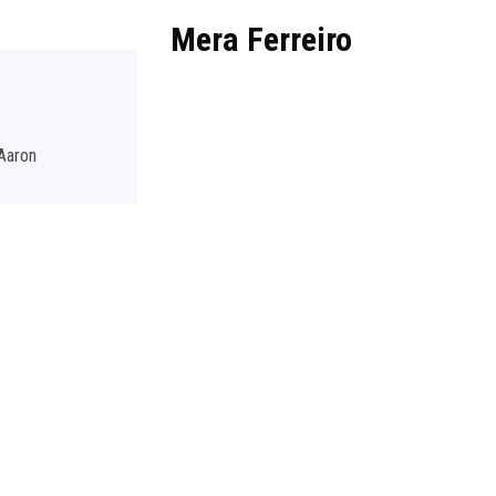
Mera Ferreiro