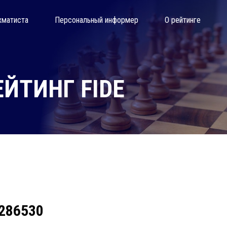
хматиста
Персональный информер
О рейтинге
ЙТИНГ FIDE
2286530