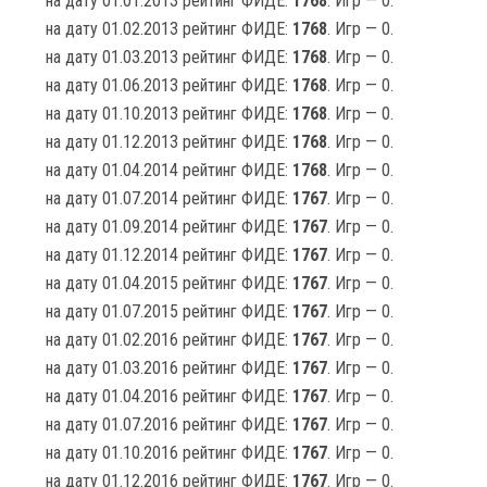
на дату 01.01.2013 рейтинг ФИДЕ:
1768
. Игр — 0.
на дату 01.02.2013 рейтинг ФИДЕ:
1768
. Игр — 0.
на дату 01.03.2013 рейтинг ФИДЕ:
1768
. Игр — 0.
на дату 01.06.2013 рейтинг ФИДЕ:
1768
. Игр — 0.
на дату 01.10.2013 рейтинг ФИДЕ:
1768
. Игр — 0.
на дату 01.12.2013 рейтинг ФИДЕ:
1768
. Игр — 0.
на дату 01.04.2014 рейтинг ФИДЕ:
1768
. Игр — 0.
на дату 01.07.2014 рейтинг ФИДЕ:
1767
. Игр — 0.
на дату 01.09.2014 рейтинг ФИДЕ:
1767
. Игр — 0.
на дату 01.12.2014 рейтинг ФИДЕ:
1767
. Игр — 0.
на дату 01.04.2015 рейтинг ФИДЕ:
1767
. Игр — 0.
на дату 01.07.2015 рейтинг ФИДЕ:
1767
. Игр — 0.
на дату 01.02.2016 рейтинг ФИДЕ:
1767
. Игр — 0.
на дату 01.03.2016 рейтинг ФИДЕ:
1767
. Игр — 0.
на дату 01.04.2016 рейтинг ФИДЕ:
1767
. Игр — 0.
на дату 01.07.2016 рейтинг ФИДЕ:
1767
. Игр — 0.
на дату 01.10.2016 рейтинг ФИДЕ:
1767
. Игр — 0.
на дату 01.12.2016 рейтинг ФИДЕ:
1767
. Игр — 0.