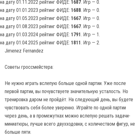
на дату 01.11.2022 рейтинг ФИДЕ:
1687
. Игр — 0.
на дату 01.01.2023 рейтинг ФИДЕ:
1688
. Игр — 0.
на дату 01.05.2023 рейтинг ФИДЕ:
1667
. Игр — 0.
на дату 01.08.2023 рейтинг ФИДЕ:
1667
. Игр — 0.
на дату 01.03.2024 рейтинг ФИДЕ:
1791
. Игр — 1.
на дату 01.04.2025 рейтинг ФИДЕ:
1811
. Игр — 2.
Jimenez Fernandez
Советы гроссмейстера:
Не нужно играть вслепую больше одной партии. Уже после
первой партии, вы почувствуете значительную усталость. Но
тренировка даром не пройдёт. На следующий день, вы будете
чувствовать себя более уверенно. Играйте по одной партии
через день, а в промежутках можно вслепую решать задачи-
миниатюры, лучше всего двухходовки, с количеством фигур, не
больше пяти.