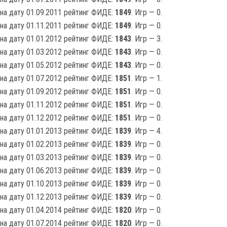
на дату 01.09.2011 рейтинг ФИДЕ:
1849
. Игр — 0.
на дату 01.11.2011 рейтинг ФИДЕ:
1849
. Игр — 0.
на дату 01.01.2012 рейтинг ФИДЕ:
1843
. Игр — 3.
на дату 01.03.2012 рейтинг ФИДЕ:
1843
. Игр — 0.
на дату 01.05.2012 рейтинг ФИДЕ:
1843
. Игр — 0.
на дату 01.07.2012 рейтинг ФИДЕ:
1851
. Игр — 1.
на дату 01.09.2012 рейтинг ФИДЕ:
1851
. Игр — 0.
на дату 01.11.2012 рейтинг ФИДЕ:
1851
. Игр — 0.
на дату 01.12.2012 рейтинг ФИДЕ:
1851
. Игр — 0.
на дату 01.01.2013 рейтинг ФИДЕ:
1839
. Игр — 4.
на дату 01.02.2013 рейтинг ФИДЕ:
1839
. Игр — 0.
на дату 01.03.2013 рейтинг ФИДЕ:
1839
. Игр — 0.
на дату 01.06.2013 рейтинг ФИДЕ:
1839
. Игр — 0.
на дату 01.10.2013 рейтинг ФИДЕ:
1839
. Игр — 0.
на дату 01.12.2013 рейтинг ФИДЕ:
1839
. Игр — 0.
на дату 01.04.2014 рейтинг ФИДЕ:
1820
. Игр — 0.
на дату 01.07.2014 рейтинг ФИДЕ:
1820
. Игр — 0.