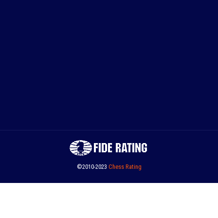
©2010-2023
Сhess Rating