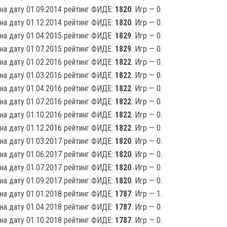
на дату 01.09.2014 рейтинг ФИДЕ:
1820
. Игр — 0.
на дату 01.12.2014 рейтинг ФИДЕ:
1820
. Игр — 0.
на дату 01.04.2015 рейтинг ФИДЕ:
1829
. Игр — 0.
на дату 01.07.2015 рейтинг ФИДЕ:
1829
. Игр — 0.
на дату 01.02.2016 рейтинг ФИДЕ:
1822
. Игр — 0.
на дату 01.03.2016 рейтинг ФИДЕ:
1822
. Игр — 0.
на дату 01.04.2016 рейтинг ФИДЕ:
1822
. Игр — 0.
на дату 01.07.2016 рейтинг ФИДЕ:
1822
. Игр — 0.
на дату 01.10.2016 рейтинг ФИДЕ:
1822
. Игр — 0.
на дату 01.12.2016 рейтинг ФИДЕ:
1822
. Игр — 0.
на дату 01.03.2017 рейтинг ФИДЕ:
1820
. Игр — 0.
на дату 01.06.2017 рейтинг ФИДЕ:
1820
. Игр — 0.
на дату 01.07.2017 рейтинг ФИДЕ:
1820
. Игр — 0.
на дату 01.09.2017 рейтинг ФИДЕ:
1820
. Игр — 0.
на дату 01.01.2018 рейтинг ФИДЕ:
1787
. Игр — 1.
на дату 01.04.2018 рейтинг ФИДЕ:
1787
. Игр — 0.
на дату 01.10.2018 рейтинг ФИДЕ:
1787
. Игр — 0.