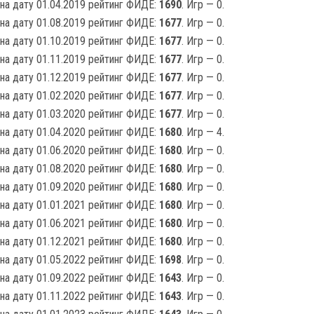
на дату 01.04.2019 рейтинг ФИДЕ:
1690
. Игр — 0.
на дату 01.08.2019 рейтинг ФИДЕ:
1677
. Игр — 0.
на дату 01.10.2019 рейтинг ФИДЕ:
1677
. Игр — 0.
на дату 01.11.2019 рейтинг ФИДЕ:
1677
. Игр — 0.
на дату 01.12.2019 рейтинг ФИДЕ:
1677
. Игр — 0.
на дату 01.02.2020 рейтинг ФИДЕ:
1677
. Игр — 0.
на дату 01.03.2020 рейтинг ФИДЕ:
1677
. Игр — 0.
на дату 01.04.2020 рейтинг ФИДЕ:
1680
. Игр — 4.
на дату 01.06.2020 рейтинг ФИДЕ:
1680
. Игр — 0.
на дату 01.08.2020 рейтинг ФИДЕ:
1680
. Игр — 0.
на дату 01.09.2020 рейтинг ФИДЕ:
1680
. Игр — 0.
на дату 01.01.2021 рейтинг ФИДЕ:
1680
. Игр — 0.
на дату 01.06.2021 рейтинг ФИДЕ:
1680
. Игр — 0.
на дату 01.12.2021 рейтинг ФИДЕ:
1680
. Игр — 0.
на дату 01.05.2022 рейтинг ФИДЕ:
1698
. Игр — 0.
на дату 01.09.2022 рейтинг ФИДЕ:
1643
. Игр — 0.
на дату 01.11.2022 рейтинг ФИДЕ:
1643
. Игр — 0.