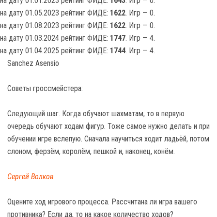
на дату 01.01.2023 рейтинг ФИДЕ:
1643
. Игр — 0.
на дату 01.05.2023 рейтинг ФИДЕ:
1622
. Игр — 0.
на дату 01.08.2023 рейтинг ФИДЕ:
1622
. Игр — 0.
на дату 01.03.2024 рейтинг ФИДЕ:
1747
. Игр — 4.
на дату 01.04.2025 рейтинг ФИДЕ:
1744
. Игр — 4.
Sanchez Asensio
Советы гроссмейстера:
Следующий шаг. Когда обучают шахматам, то в первую
очередь обучают ходам фигур. Тоже самое нужно делать и при
обучении игре вслепую. Сначала научиться ходит ладьёй, потом
слоном, ферзём, королём, пешкой и, наконец, конём.
Сергей Волков
Оцените ход игрового процесса. Рассчитана ли игра вашего
противника? Если да, то на какое количество ходов?