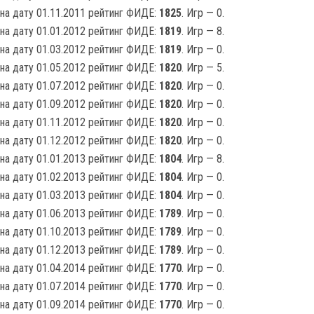
на дату 01.11.2011 рейтинг ФИДЕ:
1825
. Игр — 0.
на дату 01.01.2012 рейтинг ФИДЕ:
1819
. Игр — 8.
на дату 01.03.2012 рейтинг ФИДЕ:
1819
. Игр — 0.
на дату 01.05.2012 рейтинг ФИДЕ:
1820
. Игр — 5.
на дату 01.07.2012 рейтинг ФИДЕ:
1820
. Игр — 0.
на дату 01.09.2012 рейтинг ФИДЕ:
1820
. Игр — 0.
на дату 01.11.2012 рейтинг ФИДЕ:
1820
. Игр — 0.
на дату 01.12.2012 рейтинг ФИДЕ:
1820
. Игр — 0.
на дату 01.01.2013 рейтинг ФИДЕ:
1804
. Игр — 8.
на дату 01.02.2013 рейтинг ФИДЕ:
1804
. Игр — 0.
на дату 01.03.2013 рейтинг ФИДЕ:
1804
. Игр — 0.
на дату 01.06.2013 рейтинг ФИДЕ:
1789
. Игр — 0.
на дату 01.10.2013 рейтинг ФИДЕ:
1789
. Игр — 0.
на дату 01.12.2013 рейтинг ФИДЕ:
1789
. Игр — 0.
на дату 01.04.2014 рейтинг ФИДЕ:
1770
. Игр — 0.
на дату 01.07.2014 рейтинг ФИДЕ:
1770
. Игр — 0.
на дату 01.09.2014 рейтинг ФИДЕ:
1770
. Игр — 0.