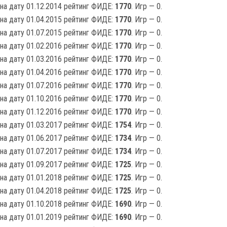
на дату 01.12.2014 рейтинг ФИДЕ:
1770
. Игр — 0.
на дату 01.04.2015 рейтинг ФИДЕ:
1770
. Игр — 0.
на дату 01.07.2015 рейтинг ФИДЕ:
1770
. Игр — 0.
на дату 01.02.2016 рейтинг ФИДЕ:
1770
. Игр — 0.
на дату 01.03.2016 рейтинг ФИДЕ:
1770
. Игр — 0.
на дату 01.04.2016 рейтинг ФИДЕ:
1770
. Игр — 0.
на дату 01.07.2016 рейтинг ФИДЕ:
1770
. Игр — 0.
на дату 01.10.2016 рейтинг ФИДЕ:
1770
. Игр — 0.
на дату 01.12.2016 рейтинг ФИДЕ:
1770
. Игр — 0.
на дату 01.03.2017 рейтинг ФИДЕ:
1754
. Игр — 0.
на дату 01.06.2017 рейтинг ФИДЕ:
1734
. Игр — 0.
на дату 01.07.2017 рейтинг ФИДЕ:
1734
. Игр — 0.
на дату 01.09.2017 рейтинг ФИДЕ:
1725
. Игр — 0.
на дату 01.01.2018 рейтинг ФИДЕ:
1725
. Игр — 0.
на дату 01.04.2018 рейтинг ФИДЕ:
1725
. Игр — 0.
на дату 01.10.2018 рейтинг ФИДЕ:
1690
. Игр — 0.
на дату 01.01.2019 рейтинг ФИДЕ:
1690
. Игр — 0.