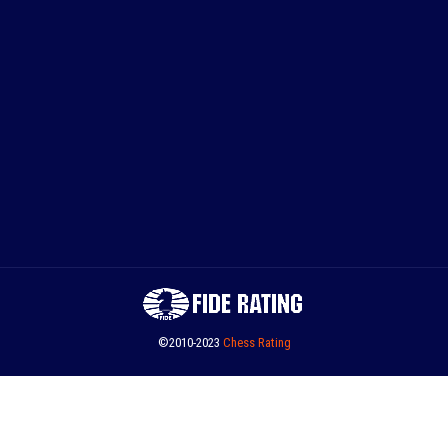
©2010-2023
Сhess Rating