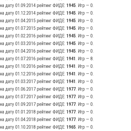
на дату 01.09.2014 рейтинг ФИДЕ:
1945
. Игр — 0.
на дату 01.12.2014 рейтинг ФИДЕ:
1945
. Игр — 0.
на дату 01.04.2015 рейтинг ФИДЕ:
1945
. Игр — 0.
на дату 01.07.2015 рейтинг ФИДЕ:
1945
. Игр — 0.
на дату 01.02.2016 рейтинг ФИДЕ:
1945
. Игр — 0.
на дату 01.03.2016 рейтинг ФИДЕ:
1945
. Игр — 0.
на дату 01.04.2016 рейтинг ФИДЕ:
1945
. Игр — 0.
на дату 01.07.2016 рейтинг ФИДЕ:
1941
. Игр — 8.
на дату 01.10.2016 рейтинг ФИДЕ:
1941
. Игр — 0.
на дату 01.12.2016 рейтинг ФИДЕ:
1941
. Игр — 0.
на дату 01.03.2017 рейтинг ФИДЕ:
1941
. Игр — 0.
на дату 01.06.2017 рейтинг ФИДЕ:
1977
. Игр — 0.
на дату 01.07.2017 рейтинг ФИДЕ:
1977
. Игр — 0.
на дату 01.09.2017 рейтинг ФИДЕ:
1977
. Игр — 0.
на дату 01.01.2018 рейтинг ФИДЕ:
1977
. Игр — 0.
на дату 01.04.2018 рейтинг ФИДЕ:
1977
. Игр — 0.
на дату 01.10.2018 рейтинг ФИДЕ:
1965
. Игр — 0.