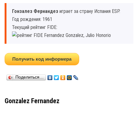
Гонзалез Фернандез
играет за страну Испания ESP.
Год рождения: 1961
Текущий рейтинг FIDE:
Получить код информера
Поделиться…
Gonzalez Fernandez