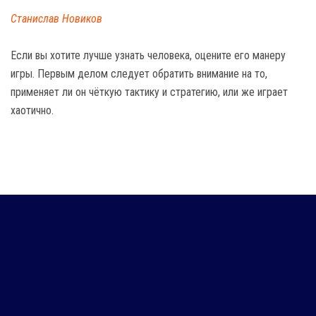
Станислав Новиков
Если вы хотите лучше узнать человека, оцените его манеру
игры. Первым делом следует обратить внимание на то,
применяет ли он чёткую тактику и стратегию, или же играет
хаотично.