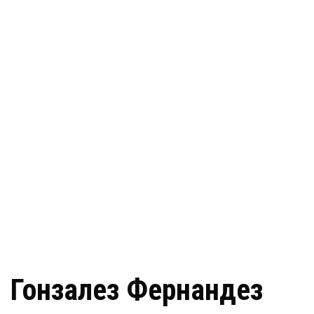
Гонзалез Фернандез