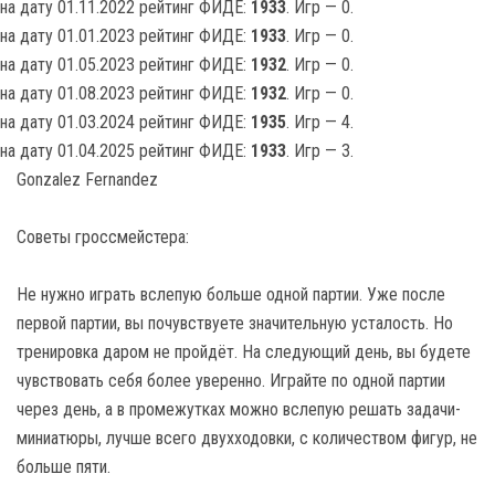
на дату 01.11.2022 рейтинг ФИДЕ:
1933
. Игр — 0.
на дату 01.01.2023 рейтинг ФИДЕ:
1933
. Игр — 0.
на дату 01.05.2023 рейтинг ФИДЕ:
1932
. Игр — 0.
на дату 01.08.2023 рейтинг ФИДЕ:
1932
. Игр — 0.
на дату 01.03.2024 рейтинг ФИДЕ:
1935
. Игр — 4.
на дату 01.04.2025 рейтинг ФИДЕ:
1933
. Игр — 3.
Gonzalez Fernandez
Советы гроссмейстера:
Не нужно играть вслепую больше одной партии. Уже после
первой партии, вы почувствуете значительную усталость. Но
тренировка даром не пройдёт. На следующий день, вы будете
чувствовать себя более уверенно. Играйте по одной партии
через день, а в промежутках можно вслепую решать задачи-
миниатюры, лучше всего двухходовки, с количеством фигур, не
больше пяти.