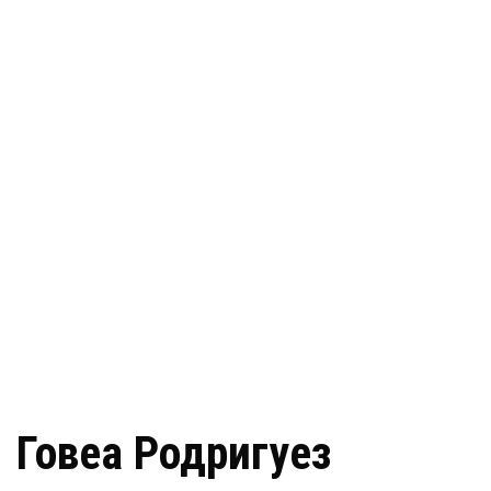
Говеа Родригуез