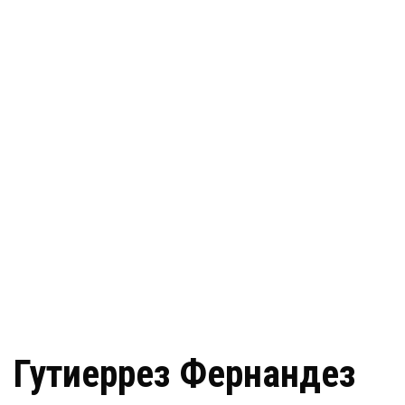
Гутиеррез Фернандез