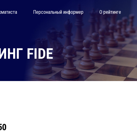
хматиста
Персональный информер
О рейтинге
НГ FIDE
50