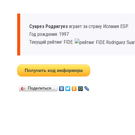
Суарез Родригуез
играет за страну Испания ESP.
Год рождения: 1997
Текущий рейтинг FIDE:
Получить код информера
Поделиться…