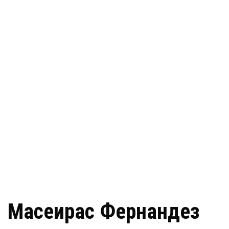
Маcеирас Фернандез