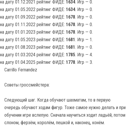
на дату 01.12.2021 рейтинг ФИДЕ:
1634
. Игр — 0.
на дату 01.05.2022 рейтинг ФИДЕ:
1634
. Игр — 0.
на дату 01.09.2022 рейтинг ФИДЕ:
1678
. Игр — 0.
на дату 01.11.2022 рейтинг ФИДЕ:
1678
. Игр — 0.
на дату 01.01.2023 рейтинг ФИДЕ:
1678
. Игр — 0.
на дату 01.05.2023 рейтинг ФИДЕ:
1681
. Игр — 1.
на дату 01.08.2023 рейтинг ФИДЕ:
1681
. Игр — 0.
на дату 01.03.2024 рейтинг ФИДЕ:
1785
. Игр — 4.
на дату 01.04.2025 рейтинг ФИДЕ:
1778
. Игр — 3.
Carrillo Fernandez
Советы гроссмейстера:
Следующий шаг. Когда обучают шахматам, то в первую
очередь обучают ходам фигур. Тоже самое нужно делать и при
обучении игре вслепую. Сначала научиться ходит ладьёй, потом
слоном, ферзём, королём, пешкой и, наконец, конём.