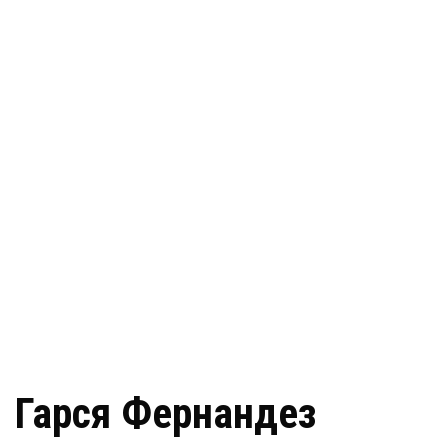
Гарcя Фернандез