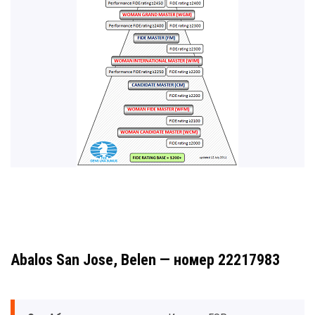
Abalos San Jose, Belen — номер 22217983