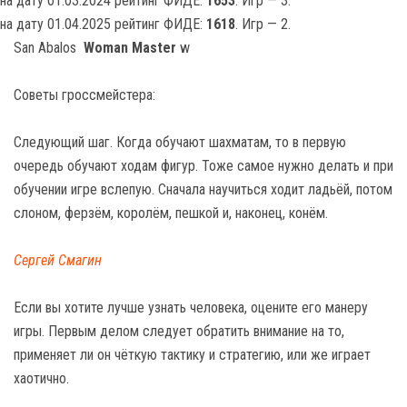
на дату 01.03.2024 рейтинг ФИДЕ:
1653
. Игр — 3.
на дату 01.04.2025 рейтинг ФИДЕ:
1618
. Игр — 2.
San Abalos
Woman Master
w
Советы гроссмейстера:
Следующий шаг. Когда обучают шахматам, то в первую
очередь обучают ходам фигур. Тоже самое нужно делать и при
обучении игре вслепую. Сначала научиться ходит ладьёй, потом
слоном, ферзём, королём, пешкой и, наконец, конём.
Сергей Смагин
Если вы хотите лучше узнать человека, оцените его манеру
игры. Первым делом следует обратить внимание на то,
применяет ли он чёткую тактику и стратегию, или же играет
хаотично.