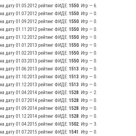
на дату 01.05.2012 рейтинг ФИДЕ:
1550
. Игр — 6.
на дату 01.07.2012 рейтинг ФИДЕ:
1550
. Игр — 0.
на дату 01.09.2012 рейтинг ФИДЕ:
1550
. Игр — 0.
на дату 01.11.2012 рейтинг ФИДЕ:
1550
. Игр — 0.
на дату 01.12.2012 рейтинг ФИДЕ:
1550
. Игр — 0.
на дату 01.01.2013 рейтинг ФИДЕ:
1550
. Игр — 0.
на дату 01.02.2013 рейтинг ФИДЕ:
1550
. Игр — 0.
на дату 01.03.2013 рейтинг ФИДЕ:
1550
. Игр — 0.
на дату 01.06.2013 рейтинг ФИДЕ:
1513
. Игр — 0.
на дату 01.10.2013 рейтинг ФИДЕ:
1513
. Игр — 0.
на дату 01.12.2013 рейтинг ФИДЕ:
1513
. Игр — 0.
на дату 01.04.2014 рейтинг ФИДЕ:
1528
. Игр — 2.
на дату 01.07.2014 рейтинг ФИДЕ:
1528
. Игр — 0.
на дату 01.09.2014 рейтинг ФИДЕ:
1528
. Игр — 0.
на дату 01.12.2014 рейтинг ФИДЕ:
1528
. Игр — 0.
на дату 01.04.2015 рейтинг ФИДЕ:
1502
. Игр — 3.
на дату 01.07.2015 рейтинг ФИДЕ:
1541
. Игр — 0.