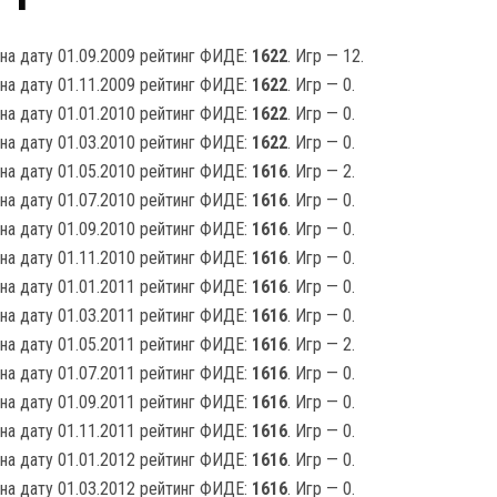
на дату 01.09.2009 рейтинг ФИДЕ:
1622
. Игр — 12.
на дату 01.11.2009 рейтинг ФИДЕ:
1622
. Игр — 0.
на дату 01.01.2010 рейтинг ФИДЕ:
1622
. Игр — 0.
на дату 01.03.2010 рейтинг ФИДЕ:
1622
. Игр — 0.
на дату 01.05.2010 рейтинг ФИДЕ:
1616
. Игр — 2.
на дату 01.07.2010 рейтинг ФИДЕ:
1616
. Игр — 0.
на дату 01.09.2010 рейтинг ФИДЕ:
1616
. Игр — 0.
на дату 01.11.2010 рейтинг ФИДЕ:
1616
. Игр — 0.
на дату 01.01.2011 рейтинг ФИДЕ:
1616
. Игр — 0.
на дату 01.03.2011 рейтинг ФИДЕ:
1616
. Игр — 0.
на дату 01.05.2011 рейтинг ФИДЕ:
1616
. Игр — 2.
на дату 01.07.2011 рейтинг ФИДЕ:
1616
. Игр — 0.
на дату 01.09.2011 рейтинг ФИДЕ:
1616
. Игр — 0.
на дату 01.11.2011 рейтинг ФИДЕ:
1616
. Игр — 0.
на дату 01.01.2012 рейтинг ФИДЕ:
1616
. Игр — 0.
на дату 01.03.2012 рейтинг ФИДЕ:
1616
. Игр — 0.