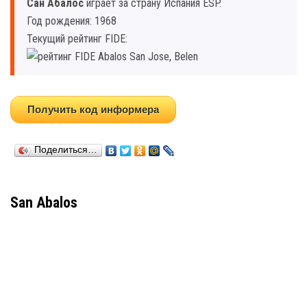
Сан Абалос
играет за страну Испания ESP.
Год рождения: 1968
Текущий рейтинг FIDE:
Получить код информера
Поделиться…
San Abalos