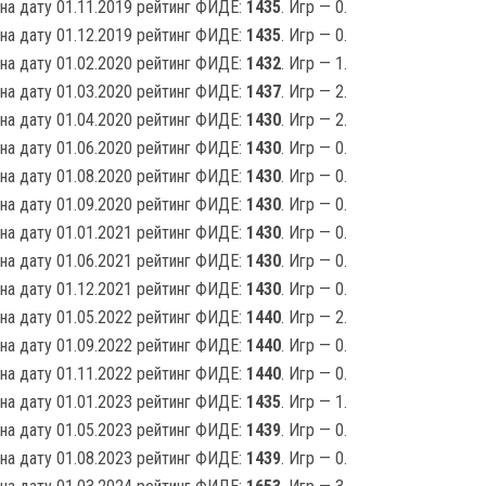
на дату 01.11.2019 рейтинг ФИДЕ:
1435
. Игр — 0.
на дату 01.12.2019 рейтинг ФИДЕ:
1435
. Игр — 0.
на дату 01.02.2020 рейтинг ФИДЕ:
1432
. Игр — 1.
на дату 01.03.2020 рейтинг ФИДЕ:
1437
. Игр — 2.
на дату 01.04.2020 рейтинг ФИДЕ:
1430
. Игр — 2.
на дату 01.06.2020 рейтинг ФИДЕ:
1430
. Игр — 0.
на дату 01.08.2020 рейтинг ФИДЕ:
1430
. Игр — 0.
на дату 01.09.2020 рейтинг ФИДЕ:
1430
. Игр — 0.
на дату 01.01.2021 рейтинг ФИДЕ:
1430
. Игр — 0.
на дату 01.06.2021 рейтинг ФИДЕ:
1430
. Игр — 0.
на дату 01.12.2021 рейтинг ФИДЕ:
1430
. Игр — 0.
на дату 01.05.2022 рейтинг ФИДЕ:
1440
. Игр — 2.
на дату 01.09.2022 рейтинг ФИДЕ:
1440
. Игр — 0.
на дату 01.11.2022 рейтинг ФИДЕ:
1440
. Игр — 0.
на дату 01.01.2023 рейтинг ФИДЕ:
1435
. Игр — 1.
на дату 01.05.2023 рейтинг ФИДЕ:
1439
. Игр — 0.
на дату 01.08.2023 рейтинг ФИДЕ:
1439
. Игр — 0.