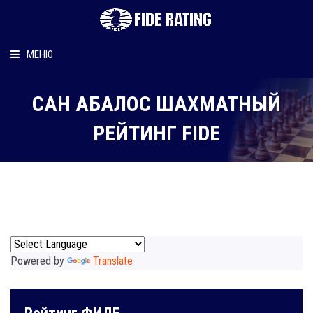
МЕНЮ
Главная
САН АБАЛОС ШАХМАТНЫЙ
Рейтинг шахматиста
РЕЙТИНГ FIDE
Персональный информер
О рейтинге
Powered by
Translate