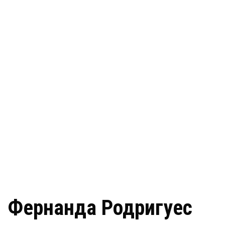
Фернанда Родригуес