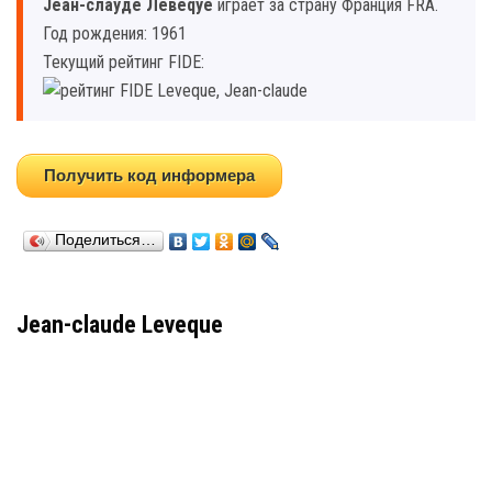
Jеан-cлауде Левеqуе
играет за страну Франция FRA.
Год рождения: 1961
Текущий рейтинг FIDE:
Получить код информера
Поделиться…
Jean-claude Leveque