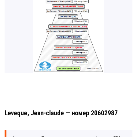
Leveque, Jean-claude — номер 20602987