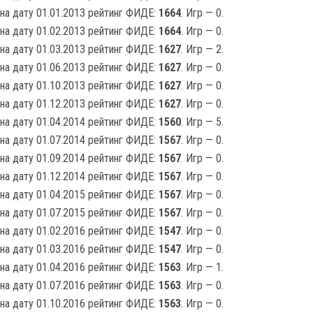
на дату 01.01.2013 рейтинг ФИДЕ:
1664
. Игр — 0.
на дату 01.02.2013 рейтинг ФИДЕ:
1664
. Игр — 0.
на дату 01.03.2013 рейтинг ФИДЕ:
1627
. Игр — 2.
на дату 01.06.2013 рейтинг ФИДЕ:
1627
. Игр — 0.
на дату 01.10.2013 рейтинг ФИДЕ:
1627
. Игр — 0.
на дату 01.12.2013 рейтинг ФИДЕ:
1627
. Игр — 0.
на дату 01.04.2014 рейтинг ФИДЕ:
1560
. Игр — 5.
на дату 01.07.2014 рейтинг ФИДЕ:
1567
. Игр — 0.
на дату 01.09.2014 рейтинг ФИДЕ:
1567
. Игр — 0.
на дату 01.12.2014 рейтинг ФИДЕ:
1567
. Игр — 0.
на дату 01.04.2015 рейтинг ФИДЕ:
1567
. Игр — 0.
на дату 01.07.2015 рейтинг ФИДЕ:
1567
. Игр — 0.
на дату 01.02.2016 рейтинг ФИДЕ:
1547
. Игр — 0.
на дату 01.03.2016 рейтинг ФИДЕ:
1547
. Игр — 0.
на дату 01.04.2016 рейтинг ФИДЕ:
1563
. Игр — 1.
на дату 01.07.2016 рейтинг ФИДЕ:
1563
. Игр — 0.
на дату 01.10.2016 рейтинг ФИДЕ:
1563
. Игр — 0.