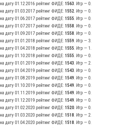
на дату 01.12.2016 рейтинг ФИДЕ:
1563
. Игр — 0.
на дату 01.03.2017 рейтинг ФИДЕ:
1552
. Игр — 0.
на дату 01.06.2017 рейтинг ФИДЕ:
1555
. Игр — 0.
на дату 01.07.2017 рейтинг ФИДЕ:
1558
. Игр — 0.
на дату 01.09.2017 рейтинг ФИДЕ:
1558
. Игр — 0.
на дату 01.01.2018 рейтинг ФИДЕ:
1559
. Игр — 3.
на дату 01.04.2018 рейтинг ФИДЕ:
1555
. Игр — 1.
на дату 01.10.2018 рейтинг ФИДЕ:
1555
. Игр — 0.
на дату 01.01.2019 рейтинг ФИДЕ:
1543
. Игр — 2.
на дату 01.04.2019 рейтинг ФИДЕ:
1543
. Игр — 0.
на дату 01.08.2019 рейтинг ФИДЕ:
1549
. Игр — 0.
на дату 01.10.2019 рейтинг ФИДЕ:
1549
. Игр — 0.
на дату 01.11.2019 рейтинг ФИДЕ:
1549
. Игр — 0.
на дату 01.12.2019 рейтинг ФИДЕ:
1549
. Игр — 0.
на дату 01.02.2020 рейтинг ФИДЕ:
1520
. Игр — 0.
на дату 01.03.2020 рейтинг ФИДЕ:
1518
. Игр — 2.
на дату 01.04.2020 рейтинг ФИДЕ:
1518
. Игр — 0.