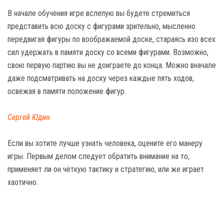
В начале обучения игре вслепую вы будете стремиться
представить всю доску с фигурами зрительно, мысленно
передвигая фигуры по воображаемой доске, стараясь изо всех
сил удержать в памяти доску со всеми фигурами. Возможно,
свою первую партию вы не доиграете до конца. Можно вначале
даже подсматривать на доску через каждые пять ходов,
освежая в памяти положение фигур.
Сергей Юдин
Если вы хотите лучше узнать человека, оцените его манеру
игры. Первым делом следует обратить внимание на то,
применяет ли он чёткую тактику и стратегию, или же играет
хаотично.