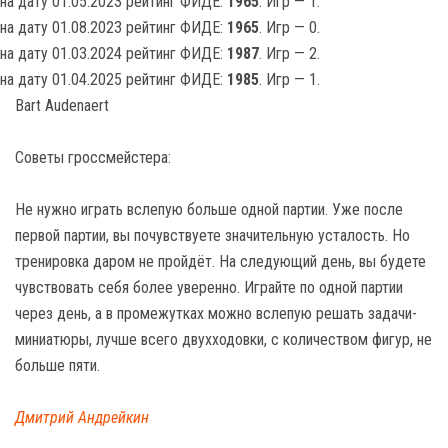
на дату 01.05.2023 рейтинг ФИДЕ:
1965
. Игр — 1.
на дату 01.08.2023 рейтинг ФИДЕ:
1965
. Игр — 0.
на дату 01.03.2024 рейтинг ФИДЕ:
1987
. Игр — 2.
на дату 01.04.2025 рейтинг ФИДЕ:
1985
. Игр — 1.
Bart Audenaert
Советы гроссмейстера:
Не нужно играть вслепую больше одной партии. Уже после
первой партии, вы почувствуете значительную усталость. Но
тренировка даром не пройдёт. На следующий день, вы будете
чувствовать себя более уверенно. Играйте по одной партии
через день, а в промежутках можно вслепую решать задачи-
миниатюры, лучше всего двухходовки, с количеством фигур, не
больше пяти.
Дмитрий Андрейкин