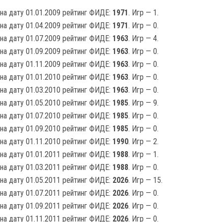
на дату 01.01.2009 рейтинг ФИДЕ:
1971
. Игр — 1.
на дату 01.04.2009 рейтинг ФИДЕ:
1971
. Игр — 0.
на дату 01.07.2009 рейтинг ФИДЕ:
1963
. Игр — 4.
на дату 01.09.2009 рейтинг ФИДЕ:
1963
. Игр — 0.
на дату 01.11.2009 рейтинг ФИДЕ:
1963
. Игр — 0.
на дату 01.01.2010 рейтинг ФИДЕ:
1963
. Игр — 0.
на дату 01.03.2010 рейтинг ФИДЕ:
1963
. Игр — 0.
на дату 01.05.2010 рейтинг ФИДЕ:
1985
. Игр — 9.
на дату 01.07.2010 рейтинг ФИДЕ:
1985
. Игр — 0.
на дату 01.09.2010 рейтинг ФИДЕ:
1985
. Игр — 0.
на дату 01.11.2010 рейтинг ФИДЕ:
1990
. Игр — 2.
на дату 01.01.2011 рейтинг ФИДЕ:
1988
. Игр — 1.
на дату 01.03.2011 рейтинг ФИДЕ:
1988
. Игр — 0.
на дату 01.05.2011 рейтинг ФИДЕ:
2026
. Игр — 15.
на дату 01.07.2011 рейтинг ФИДЕ:
2026
. Игр — 0.
на дату 01.09.2011 рейтинг ФИДЕ:
2026
. Игр — 0.
на дату 01.11.2011 рейтинг ФИДЕ:
2026
. Игр — 0.