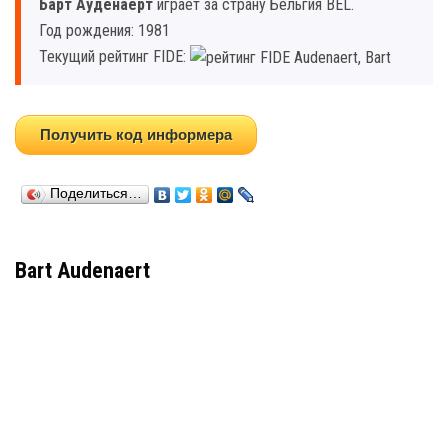
Барт Ауденаерт
играет за страну Бельгия BEL.
Год рождения: 1981
Текущий рейтинг FIDE:
Получить код информера
Поделиться…
Bart Audenaert