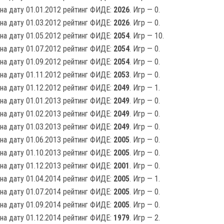
на дату 01.01.2012 рейтинг ФИДЕ:
2026
. Игр — 0.
на дату 01.03.2012 рейтинг ФИДЕ:
2026
. Игр — 0.
на дату 01.05.2012 рейтинг ФИДЕ:
2054
. Игр — 10.
на дату 01.07.2012 рейтинг ФИДЕ:
2054
. Игр — 0.
на дату 01.09.2012 рейтинг ФИДЕ:
2054
. Игр — 0.
на дату 01.11.2012 рейтинг ФИДЕ:
2053
. Игр — 0.
на дату 01.12.2012 рейтинг ФИДЕ:
2049
. Игр — 1.
на дату 01.01.2013 рейтинг ФИДЕ:
2049
. Игр — 0.
на дату 01.02.2013 рейтинг ФИДЕ:
2049
. Игр — 0.
на дату 01.03.2013 рейтинг ФИДЕ:
2049
. Игр — 0.
на дату 01.06.2013 рейтинг ФИДЕ:
2005
. Игр — 0.
на дату 01.10.2013 рейтинг ФИДЕ:
2005
. Игр — 0.
на дату 01.12.2013 рейтинг ФИДЕ:
2001
. Игр — 0.
на дату 01.04.2014 рейтинг ФИДЕ:
2005
. Игр — 1.
на дату 01.07.2014 рейтинг ФИДЕ:
2005
. Игр — 0.
на дату 01.09.2014 рейтинг ФИДЕ:
2005
. Игр — 0.
на дату 01.12.2014 рейтинг ФИДЕ:
1979
. Игр — 2.